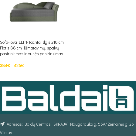
Sofa-lova ELT 1-Tachta Ilgis 218 cm
Plotis 88 cm Išmatavimų, spalvų
pasirinkimas ir pusės pasirinkimas
384
€
–
426
€
PASIRINKTI SAVYBES
Adresas: Baldų Centras „SKRAJA“ Naugarduko g. 55A/ Žemaitės g. 26
Vilnius