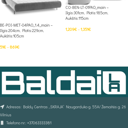
CO-BEN-LT-01PAO_main –
Ilgis:301cm, Plotis:185cm,
Aukštis:115cm
BE-POI-MET-04PAO_1.4_main –
1,209
€
–
1,351
€
Ilgis:204cm, Plotis:229cm,
Aukštis:105cm
PASIRINKTI SAVYBES
51
€
–
869
€
PASIRINKTI SAVYBES
Adresas: Baldų Centras „SKRAJA“ Naugarduko g. 55A/ Žemaitės g. 26
Vilnius
Telefono nr.:
+37063333381