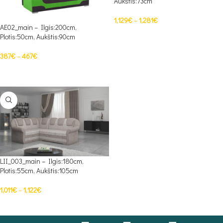
Aukštis:73cm
1,129
€
–
1,281
€
AE02_main – Ilgis:200cm,
PASIRINKTI SAVYBES
Plotis:50cm, Aukštis:90cm
387
€
–
467
€
PASIRINKTI SAVYBES
LII_003_main – Ilgis:180cm,
Plotis:55cm, Aukštis:105cm
1,011
€
–
1,122
€
PASIRINKTI SAVYBES