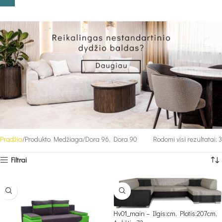
Pradžia
Produkto Medžiaga
Dora 96, Dora 90
Rodomi visi rezultatai: 3
Filtrai
Hv01_main – Ilgis:cm, Plotis:207cm,