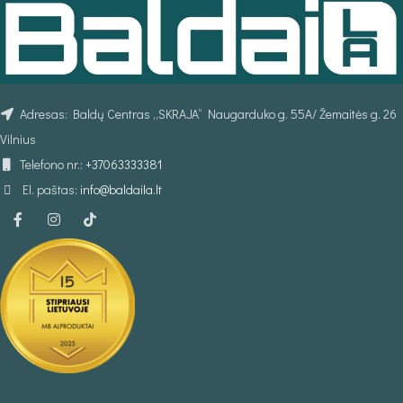
Adresas: Baldų Centras „SKRAJA“ Naugarduko g. 55A/ Žemaitės g. 26
Vilnius
Telefono nr.:
+37063333381
El. paštas:
info@baldaila.lt