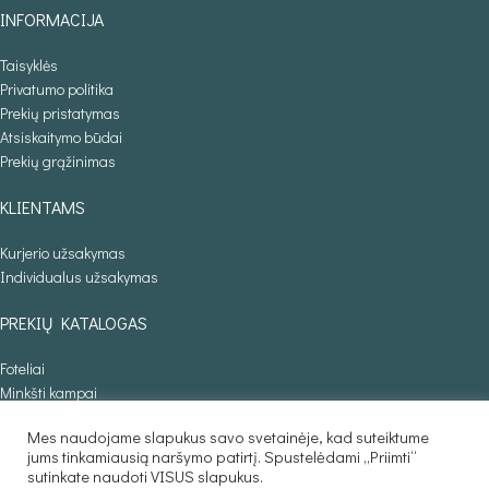
INFORMACIJA
Taisyklės
Privatumo politika
Prekių pristatymas
Atsiskaitymo būdai
Prekių grąžinimas
KLIENTAMS
Kurjerio užsakymas
Individualus užsakymas
PREKIŲ KATALOGAS
Foteliai
Minkšti kampai
Lovos
Mes naudojame slapukus savo svetainėje, kad suteiktume
Sofos lovos
jums tinkamiausią naršymo patirtį. Spustelėdami „Priimti“
Stalai
sutinkate naudoti VISUS slapukus.