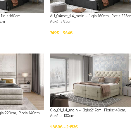
Ilgis:160cm,
AU_04met_1.4_main – Ilgis:160cm, Plotis:223c
3cm
Aukštis:93cm
749
€
–
964
€
PASIRINKTI SAVYBES
Clo_01_1.4_main – Ilgis:217cm, Plotis:140cm,
is:220cm, Plotis:140cm,
Aukštis:130cm
1,889
€
–
2,153
€