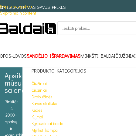
Skip to navigation
ATSISKAITYMAS GAVUS PREKES
Skip to main content
OFOS-LOVOS
SANDĖLIO IŠPARDAVIMAS
MINKŠTI BALDAI
ČIUŽINIAI
PRODUKTO KATEGORIJOS
Apsilankykite
mūsų
Čiužiniai
salone
Čiužiniai
Drabužinės
Rinkitės
Kavos staliukai
iš
Kėdės
2000+
Kilimai
spalvų
Korpusiniai baldai
ir
Minkšti kampai
koreguokite