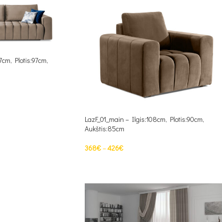
7cm, Plotis:97cm,
LazF_01_main – Ilgis:108cm, Plotis:90cm,
Aukštis:85cm
368
€
–
426
€
PASIRINKTI SAVYBES