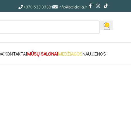
+370 633 33381
info@baldaila.lt
0
DAI
KONTAKTAI
MŪSŲ SALONAI
MEDŽIAGOS
NAUJIENOS