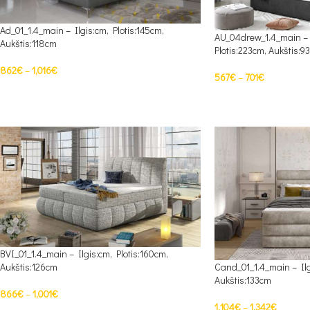
Ad_01_1.4_main – Ilgis:cm, Plotis:145cm,
AU_04drew_1.4_main – 
Aukštis:118cm
Plotis:223cm, Aukštis:9
862
€
–
1,016
€
567
€
–
701
€
PASIRINKTI SAVYBES
PASIRINKTI SAVYBES
BVI_01_1.4_main – Ilgis:cm, Plotis:160cm,
Aukštis:126cm
Cand_01_1.4_main – Ilg
Aukštis:133cm
866
€
–
1,001
€
1,104
€
–
1,342
€