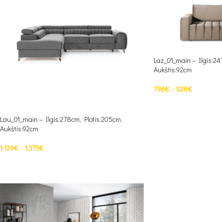
Laz_01_main – Ilgis:24
Aukštis:92cm
796
€
–
928
€
PASIRINKTI SAVYBES
Lau_01_main – Ilgis:278cm, Plotis:205cm,
Aukštis:92cm
1,139
€
–
1,375
€
PASIRINKTI SAVYBES