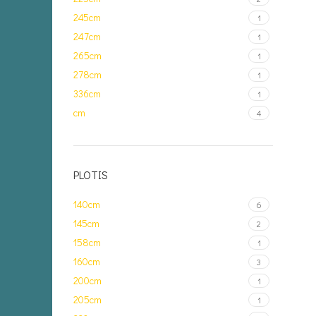
245cm
1
247cm
1
265cm
1
278cm
1
336cm
1
cm
4
PLOTIS
140cm
6
145cm
2
158cm
1
160cm
3
200cm
1
205cm
1