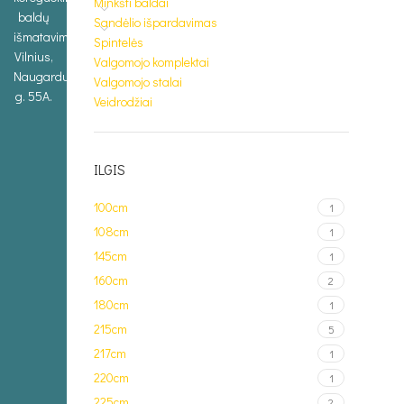
Minkšti baldai
baldų
Sandėlio išpardavimas
išmatavimus.
Spintelės
Vilnius,
Valgomojo komplektai
Naugarduko
Valgomojo stalai
g. 55A.
Veidrodžiai
ILGIS
100cm
1
108cm
1
145cm
1
160cm
2
180cm
1
215cm
5
217cm
1
220cm
1
225cm
2