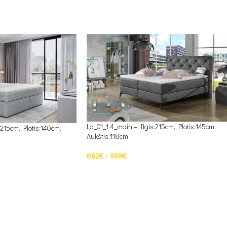
PASIRINKTI SAVYBES
La_01_1.4_main – Ilgis:215cm, Plotis:145cm,
:215cm, Plotis:140cm,
Aukštis:118cm
862
€
–
999
€
PASIRINKTI SAVYBES