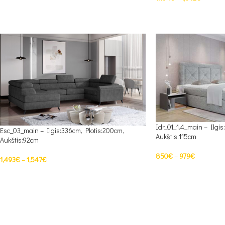
PASIRINKTI SAVYBES
PASIRINKTI SAVYBES
Idr_01_1.4_main – Ilgis
Esc_03_main – Ilgis:336cm, Plotis:200cm,
Aukštis:115cm
Aukštis:92cm
850
€
–
979
€
1,493
€
–
1,547
€
PASIRINKTI SAVYBES
PASIRINKTI SAVYBES