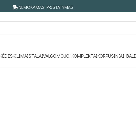
NEMOKAMAS PRISTATYMAS
KĖDĖS
KILIMAI
STALAI
VALGOMOJO KOMPLEKTAI
KORPUSINIAI BAL