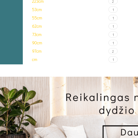
223cm
2
53cm
1
55cm
1
62cm
1
73cm
1
90cm
1
97cm
2
cm
1