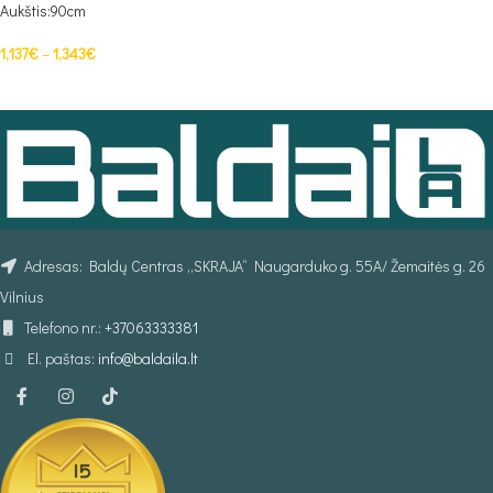
Aukštis:90cm
1,137
€
–
1,343
€
PASIRINKTI SAVYBES
Adresas: Baldų Centras „SKRAJA“ Naugarduko g. 55A/ Žemaitės g. 26
Vilnius
Telefono nr.:
+37063333381
El. paštas:
info@baldaila.lt