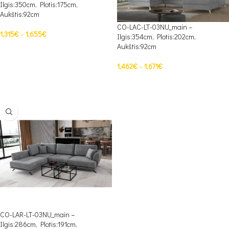
Ilgis:350cm, Plotis:175cm,
Aukštis:92cm
CO-LAC-LT-03NU_main –
1,315
€
–
1,655
€
Ilgis:354cm, Plotis:202cm,
Aukštis:92cm
PASIRINKTI SAVYBES
1,462
€
–
1,671
€
PASIRINKTI SAVYBES
CO-LAR-LT-03NU_main –
Ilgis:286cm, Plotis:191cm,