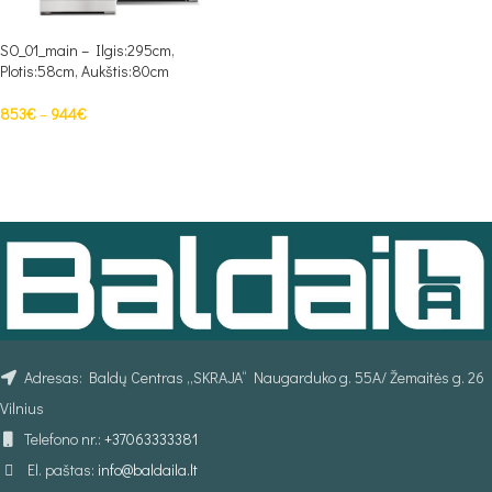
SO_01_main – Ilgis:295cm,
Plotis:58cm, Aukštis:80cm
853
€
–
944
€
PASIRINKTI SAVYBES
Adresas: Baldų Centras „SKRAJA“ Naugarduko g. 55A/ Žemaitės g. 26
Vilnius
Telefono nr.:
+37063333381
El. paštas:
info@baldaila.lt