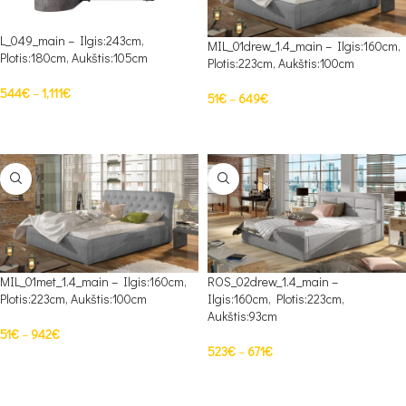
L_049_main – Ilgis:243cm,
MIL_01drew_1.4_main – Ilgis:160cm,
Plotis:180cm, Aukštis:105cm
Plotis:223cm, Aukštis:100cm
544
€
–
1,111
€
51
€
–
649
€
PASIRINKTI SAVYBES
PASIRINKTI SAVYBES
MIL_01met_1.4_main – Ilgis:160cm,
ROS_02drew_1.4_main –
Plotis:223cm, Aukštis:100cm
Ilgis:160cm, Plotis:223cm,
Aukštis:93cm
51
€
–
942
€
523
€
–
671
€
PASIRINKTI SAVYBES
PASIRINKTI SAVYBES