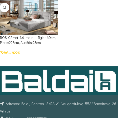
ROS_02met_1.4_main – Ilgis:160cm,
Plotis:223cm, Aukštis:93cm
728
€
–
922
€
PASIRINKTI SAVYBES
Adresas: Baldų Centras „SKRAJA“ Naugarduko g. 55A/ Žemaitės g. 26
Vilnius