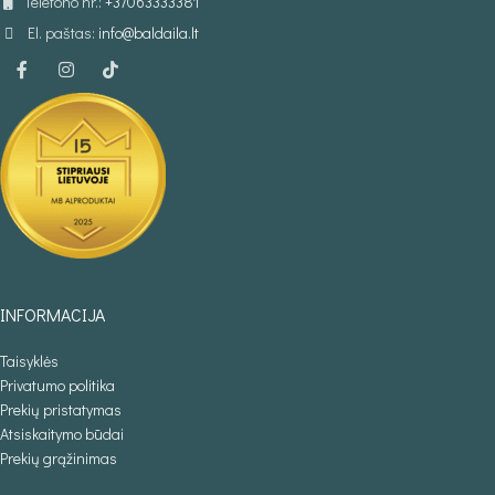
Telefono nr.:
+37063333381
El. paštas:
info@baldaila.lt
INFORMACIJA
Taisyklės
Privatumo politika
Prekių pristatymas
Atsiskaitymo būdai
Prekių grąžinimas