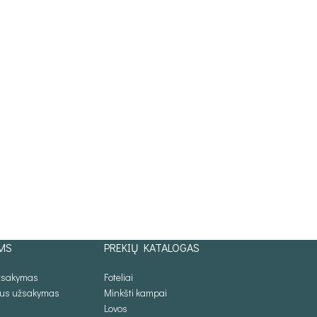
MS
PREKIŲ KATALOGAS
užsakymas
Foteliai
lus užsakymas
Minkšti kampai
Lovos