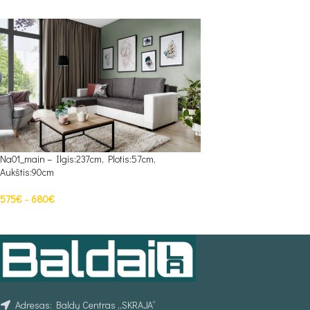
Na01_main – Ilgis:237cm, Plotis:57cm,
Aukštis:90cm
575
€
–
680
€
PASIRINKTI SAVYBES
Adresas: Baldų Centras „SKRAJA“