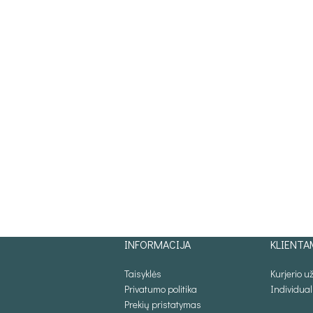
INFORMACIJA
KLIENTA
Taisyklės
Kurjerio 
Privatumo politika
Individua
Prekių pristatymas