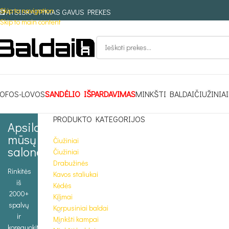
Skip to navigation
ATSISKAITYMAS GAVUS PREKES
Skip to main content
OFOS-LOVOS
SANDĖLIO IŠPARDAVIMAS
MINKŠTI BALDAI
ČIUŽINIAI
PRODUKTO KATEGORIJOS
Apsilankykite
mūsų
Čiužiniai
salone
Čiužiniai
Drabužinės
Rinkitės
Kavos staliukai
iš
Kėdės
2000+
Kilimai
spalvų
Korpusiniai baldai
ir
Minkšti kampai
koreguokite