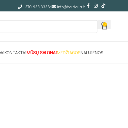
+370 633 33381
info@baldaila.lt
0
DAI
KONTAKTAI
MŪSŲ SALONAI
MEDŽIAGOS
NAUJIENOS