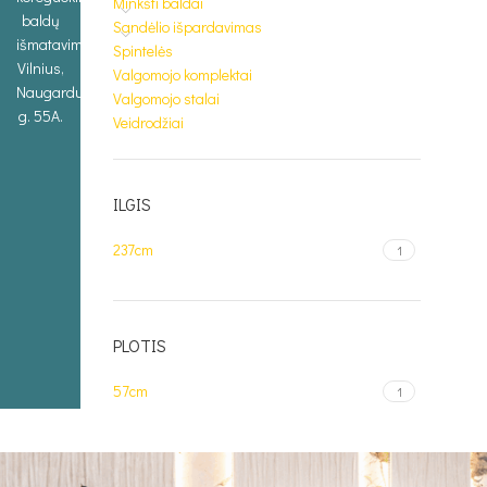
Minkšti baldai
baldų
Sandėlio išpardavimas
išmatavimus.
Spintelės
Vilnius,
Valgomojo komplektai
Naugarduko
Valgomojo stalai
g. 55A.
Veidrodžiai
ILGIS
237cm
1
PLOTIS
57cm
1