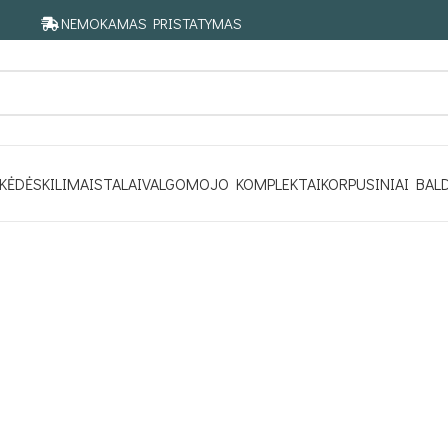
NEMOKAMAS PRISTATYMAS
KĖDĖS
KILIMAI
STALAI
VALGOMOJO KOMPLEKTAI
KORPUSINIAI BAL