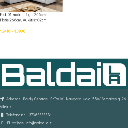
Fed_01_main – Ilgis:266cm,
Plotis:266cm, Aukštis:102cm
1,241
€
–
1,393
€
PASIRINKTI SAVYBES
Adresas: Baldų Centras „SKRAJA“ Naugarduko g. 55A/ Žemaitės g. 26
Vilnius
Telefono nr.:
+37063333381
El. paštas:
info@baldaila.lt