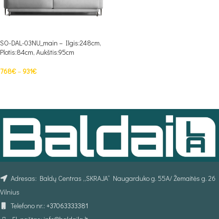
SO-DAL-03NU_main – Ilgis:248cm,
Plotis:84cm, Aukštis:95cm
768
€
–
931
€
PASIRINKTI SAVYBES
Adresas: Baldų Centras „SKRAJA“ Naugarduko g. 55A/ Žemaitės g. 26
Vilnius
Telefono nr.:
+37063333381