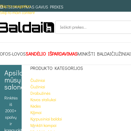
Skip to navigation
ATSISKAITYMAS GAVUS PREKES
Skip to main content
OFOS-LOVOS
SANDĖLIO IŠPARDAVIMAS
MINKŠTI BALDAI
ČIUŽINIAI
PRODUKTO KATEGORIJOS
Apsilankykite
mūsų
Čiužiniai
salone
Čiužiniai
Drabužinės
Rinkitės
Kavos staliukai
iš
Kėdės
2000+
Kilimai
spalvų
Korpusiniai baldai
ir
Minkšti kampai
koreguokite