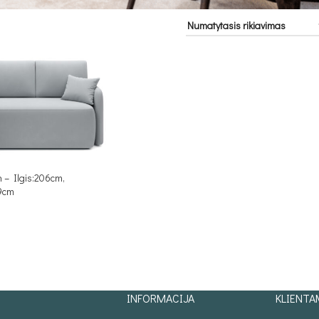
– Ilgis:206cm,
89cm
INFORMACIJA
KLIENTA