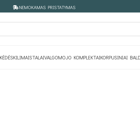
NEMOKAMAS PRISTATYMAS
KĖDĖS
KILIMAI
STALAI
VALGOMOJO KOMPLEKTAI
KORPUSINIAI BAL