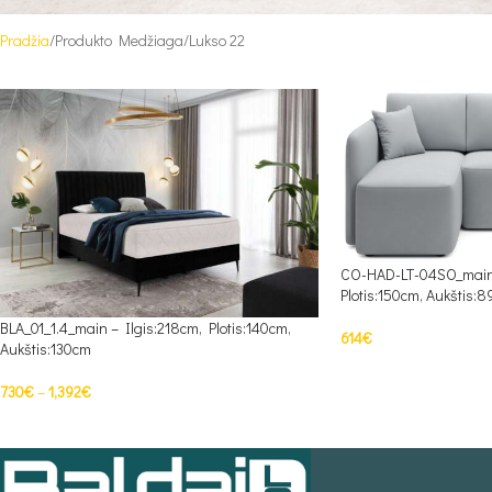
Pradžia
Produkto Medžiaga
Lukso 22
CO-HAD-LT-04SO_main 
Plotis:150cm, Aukštis:
BLA_01_1.4_main – Ilgis:218cm, Plotis:140cm,
614
€
Aukštis:130cm
PASIRINKTI SAVYBES
730
€
–
1,392
€
PASIRINKTI SAVYBES