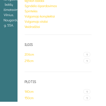
Minkšti baldai
baldų
Sandėlio išpardavimas
išmatavimus.
Spintelės
Vilnius,
Valgomojo komplektai
Naugarduko
Valgomojo stalai
g. 55A.
Veidrodžiai
ILGIS
206cm
1
218cm
1
PLOTIS
140cm
1
150cm
1