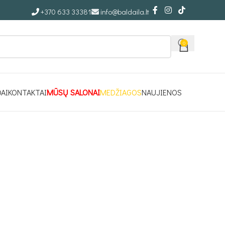
+370 633 33381
info@baldaila.lt
0
DAI
KONTAKTAI
MŪSŲ SALONAI
MEDŽIAGOS
NAUJIENOS