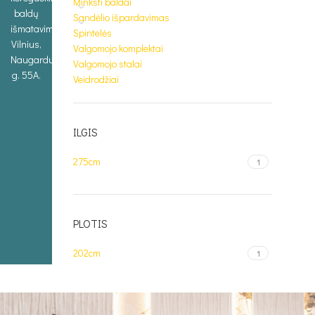
Minkšti baldai
baldų
Sandėlio išpardavimas
išmatavimus.
Spintelės
Vilnius,
Valgomojo komplektai
Naugarduko
Valgomojo stalai
g. 55A.
Veidrodžiai
ILGIS
275cm
1
PLOTIS
202cm
1