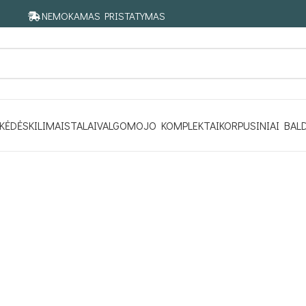
NEMOKAMAS PRISTATYMAS
KĖDĖS
KILIMAI
STALAI
VALGOMOJO KOMPLEKTAI
KORPUSINIAI BAL