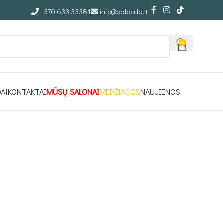
+370 633 33381
info@baldaila.lt
0
DAI
KONTAKTAI
MŪSŲ SALONAI
MEDŽIAGOS
NAUJIENOS