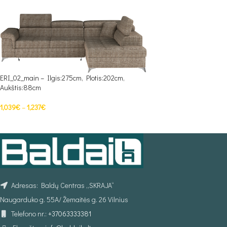
ERI_02_main – Ilgis:275cm, Plotis:202cm,
Aukštis:88cm
1,039
€
–
1,237
€
PASIRINKTI SAVYBES
Adresas: Baldų Centras „SKRAJA“
Naugarduko g. 55A/ Žemaitės g. 26 Vilnius
Telefono nr.:
+37063333381