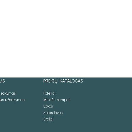
MS
PREKIŲ KATALOGAS
užsakymas
Foteliai
lus užsakymas
Minkšti kampai
Lovos
Sofos lovos
Stalai