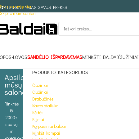
Skip to navigation
ATSISKAITYMAS GAVUS PREKES
Skip to main content
OFOS-LOVOS
SANDĖLIO IŠPARDAVIMAS
MINKŠTI BALDAI
ČIUŽINIAI
PRODUKTO KATEGORIJOS
Apsilankykite
mūsų
Čiužiniai
salone
Čiužiniai
Drabužinės
Rinkitės
Kavos staliukai
iš
Kėdės
2000+
Kilimai
spalvų
Korpusiniai baldai
ir
Minkšti kampai
koreguokite