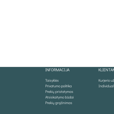
INFORMACIJA
KLIENTA
Taisyklės
Kurjerio 
Privatumo politika
Individua
Prekių pristatymas
Atsiskaitymo būdai
Prekių grąžinimas