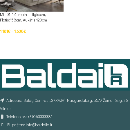
ML_01_1.4_main – Ilgis:cm,
Plotis:158cm, Aukštis:120cm
1,181
€
–
1,638
€
PASIRINKTI SAVYBES
Adresas: Baldų Centras „SKRAJA“ Naugarduko g. 55A/ Žemaitės g. 26
Vilnius
Telefono nr.:
+37063333381
El. paštas:
info@baldaila.lt