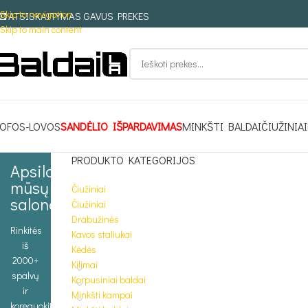
Skip to navigation
ATSISKAITYMAS GAVUS PREKES
Skip to main content
OFOS-LOVOS
SANDĖLIO IŠPARDAVIMAS
MINKŠTI BALDAI
ČIUŽINIAI
PRODUKTO KATEGORIJOS
Apsilankykite
mūsų
Čiužiniai
salone
Čiužiniai
Drabužinės
Rinkitės
Kavos staliukai
iš
Kėdės
2000+
Kilimai
spalvų
Korpusiniai baldai
ir
Minkšti kampai
koreguokite