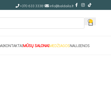
+370 633 33381
info@baldaila.lt
0
DAI
KONTAKTAI
MŪSŲ SALONAI
MEDŽIAGOS
NAUJIENOS