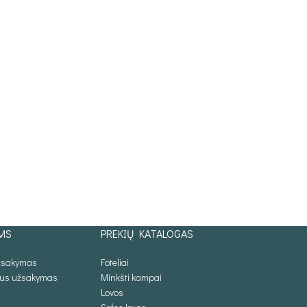
MS
PREKIŲ KATALOGAS
užsakymas
Foteliai
lus užsakymas
Minkšti kampai
Lovos