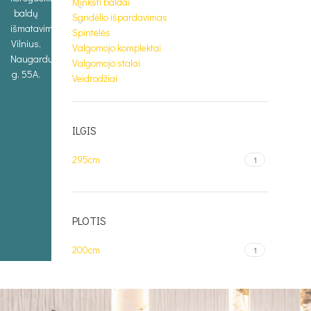
Minkšti baldai
baldų
Sandėlio išpardavimas
išmatavimus.
Spintelės
Vilnius,
Valgomojo komplektai
Naugarduko
Valgomojo stalai
g. 55A.
Veidrodžiai
ILGIS
295cm
1
PLOTIS
200cm
1