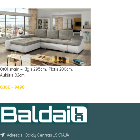
Ot01_main – Ilgis:295cm, Plotis:200cm,
Aukštis:82cm
830
€
–
949
€
PASIRINKTI SAVYBES
Adresas: Baldų Centras „SKRAJA“