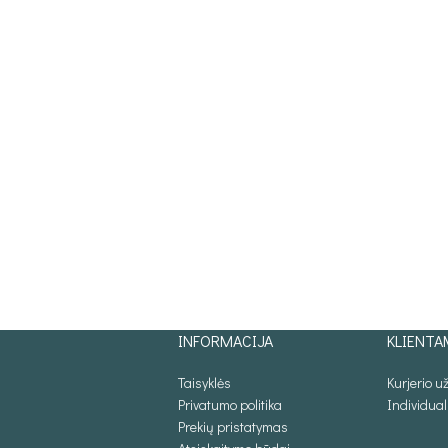
INFORMACIJA
KLIENTA
Taisyklės
Kurjerio 
Privatumo politika
Individua
Prekių pristatymas