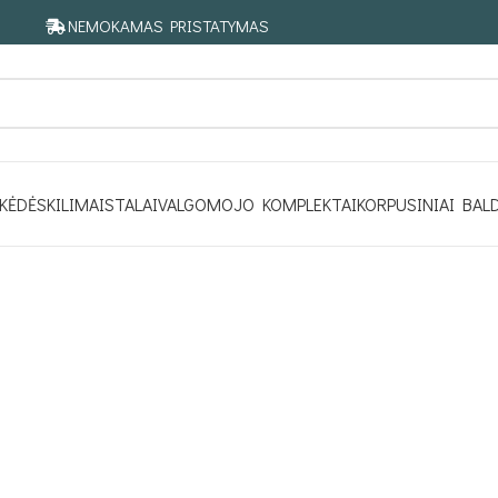
NEMOKAMAS PRISTATYMAS
KĖDĖS
KILIMAI
STALAI
VALGOMOJO KOMPLEKTAI
KORPUSINIAI BAL