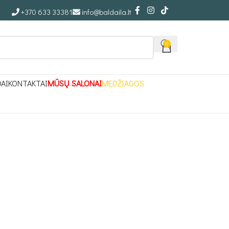
+370 633 33381
info@baldaila.lt
0
DAI
KONTAKTAI
MŪSŲ SALONAI
MEDŽIAGOS