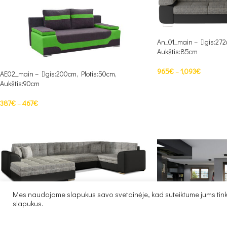
An_01_main – Ilgis:272
Aukštis:85cm
965
€
–
1,093
€
AE02_main – Ilgis:200cm, Plotis:50cm,
Aukštis:90cm
PASIRINKTI SAVYBES
387
€
–
467
€
PASIRINKTI SAVYBES
Mes naudojame slapukus savo svetainėje, kad suteiktume jums tinka
Dam_01_main – Ilgis:338cm, Plotis:189cm,
slapukus.
Aukštis:78cm
1,104
€
–
1,202
€