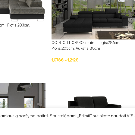
cm, Plotis:203cm,
CO-RIC-LT-07KRO_main – Ilgis:281cm,
Plotis:205cm, Aukštis:88cm
1,078
€
–
1,212
€
PASIRINKTI SAVYBES
miausią naršymo patirtį. Spustelėdami „Priimti“ sutinkate naudoti VIS