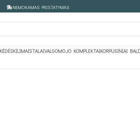
NEMOKAMAS PRISTATYMAS
KĖDĖS
KILIMAI
STALAI
VALGOMOJO KOMPLEKTAI
KORPUSINIAI BAL