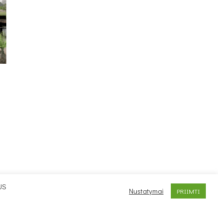
US
Nustatymai
PRIIMTI