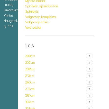
Minkšti baldai
baldų
Sandėlio išpardavimas
išmatavimus.
Spintelės
Vilnius,
Valgomojo komplektai
Naugarduko
Valgomojo stalai
g. 55A.
Veidrodžiai
ILGIS
200cm
1
202cm
1
208cm
1
213cm
1
260cm
1
272cm
1
281cm
1
337cm
1
338cm
1