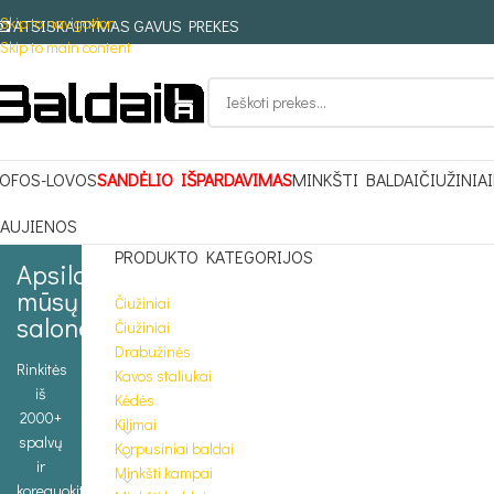
Skip to navigation
ATSISKAITYMAS GAVUS PREKES
Skip to main content
OFOS-LOVOS
SANDĖLIO IŠPARDAVIMAS
MINKŠTI BALDAI
ČIUŽINIAI
AUJIENOS
PRODUKTO KATEGORIJOS
Apsilankykite
mūsų
Čiužiniai
salone
Čiužiniai
Drabužinės
Rinkitės
Kavos staliukai
iš
Kėdės
2000+
Kilimai
spalvų
Korpusiniai baldai
ir
Minkšti kampai
koreguokite