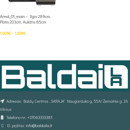
Armd_01_main – Ilgis:289cm,
Plotis:203cm, Aukštis:85cm
1,001
€
–
1,108
€
PASIRINKTI SAVYBES
Adresas: Baldų Centras „SKRAJA“ Naugarduko g. 55A/ Žemaitės g. 26
Vilnius
Telefono nr.:
+37063333381
El. paštas:
info@baldaila.lt