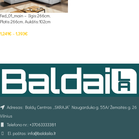
Fed_01_main – Ilgis:266cm,
Plotis:266cm, Aukštis:102cm
1,241
€
–
1,393
€
PASIRINKTI SAVYBES
Adresas: Baldų Centras „SKRAJA“ Naugarduko g. 55A/ Žemaitės g. 26
Vilnius
Telefono nr.:
+37063333381
El. paštas:
info@baldaila.lt