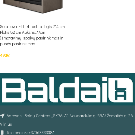
Sofa-lova ELT- 4 Tachta Ilgis 214 cm
Plotis 82 cm Aukštis:77cm
Išmatavimų, spalvų pasirinkimas ir
pusės pasirinkimas
493
€
PASIRINKTI SAVYBES
Adresas: Baldų Centras „SKRAJA“ Naugarduko g. 55A/ Žemaitės g. 26
Vilnius
Telefono nr.:
+37063333381