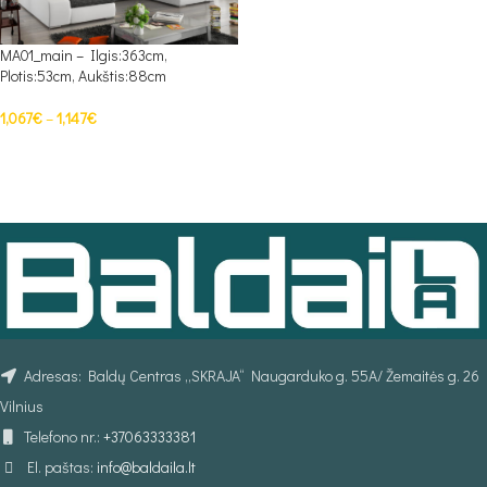
MA01_main – Ilgis:363cm,
Plotis:53cm, Aukštis:88cm
1,067
€
–
1,147
€
PASIRINKTI SAVYBES
Adresas: Baldų Centras „SKRAJA“ Naugarduko g. 55A/ Žemaitės g. 26
Vilnius
Telefono nr.:
+37063333381
El. paštas:
info@baldaila.lt