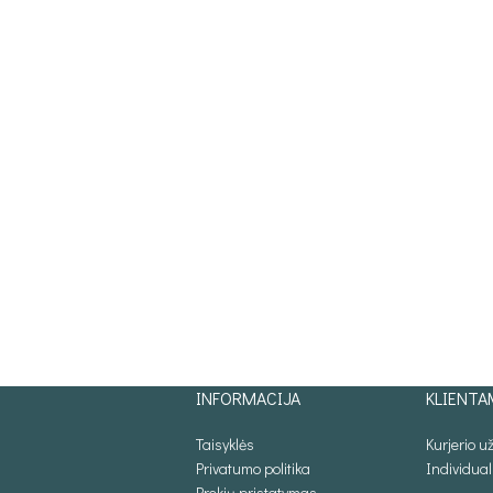
INFORMACIJA
KLIENTA
Taisyklės
Kurjerio 
Privatumo politika
Individua
Prekių pristatymas