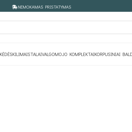
NEMOKAMAS PRISTATYMAS
KĖDĖS
KILIMAI
STALAI
VALGOMOJO KOMPLEKTAI
KORPUSINIAI BAL