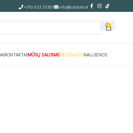
+370 633 33381
info@baldaila.lt
0
DAI
KONTAKTAI
MŪSŲ SALONAI
MEDŽIAGOS
NAUJIENOS