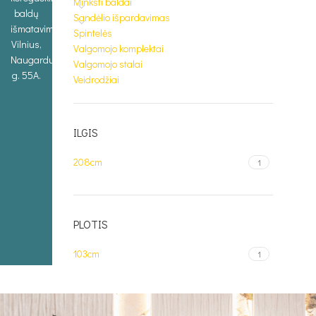
Minkšti baldai
baldų
Sandėlio išpardavimas
išmatavimus.
Spintelės
Vilnius,
Valgomojo komplektai
Naugarduko
Valgomojo stalai
g. 55A.
Veidrodžiai
ILGIS
208cm
1
PLOTIS
103cm
1