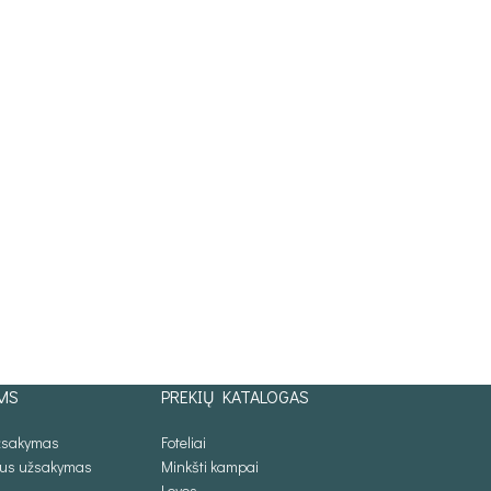
MS
PREKIŲ KATALOGAS
užsakymas
Foteliai
lus užsakymas
Minkšti kampai
Lovos