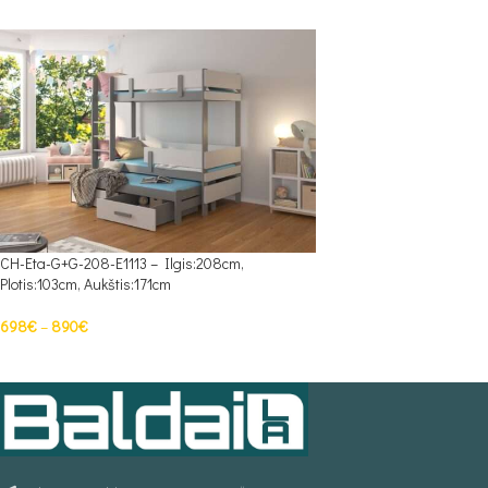
CH-Eta-G+G-208-E1113 – Ilgis:208cm,
Plotis:103cm, Aukštis:171cm
698
€
–
890
€
PASIRINKTI SAVYBES