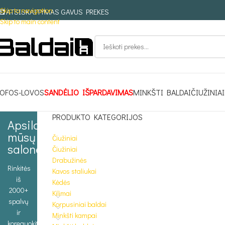
Skip to navigation
ATSISKAITYMAS GAVUS PREKES
Skip to main content
OFOS-LOVOS
SANDĖLIO IŠPARDAVIMAS
MINKŠTI BALDAI
ČIUŽINIAI
PRODUKTO KATEGORIJOS
Apsilankykite
mūsų
Čiužiniai
salone
Čiužiniai
Drabužinės
Rinkitės
Kavos staliukai
iš
Kėdės
2000+
Kilimai
spalvų
Korpusiniai baldai
ir
Minkšti kampai
koreguokite