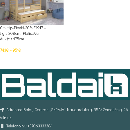
CH-Hip-PineN-208-E1917 –
Ilgis:208cm, Plotis:97cm,
Aukštis:175cm
743
€
–
951
€
PASIRINKTI SAVYBES
Adresas: Baldų Centras „SKRAJA“ Naugarduko g. 55A/ Žemaitės g. 26
Vilnius
Telefono nr.:
+37063333381