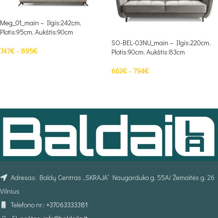
Meg_01_main – Ilgis:242cm,
Plotis:95cm, Aukštis:90cm
SO-BEL-03NU_main – Ilgis:220cm,
747
€
–
895
€
Plotis:90cm, Aukštis:83cm
PASIRINKTI SAVYBES
662
€
–
794
€
PASIRINKTI SAVYBES
Adresas: Baldų Centras „SKRAJA“ Naugarduko g. 55A/ Žemaitės g. 26
Vilnius
Telefono nr.:
+37063333381