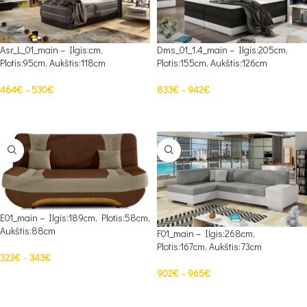
Asr_L_01_main – Ilgis:cm,
Dms_01_1.4_main – Ilgis:205cm,
Plotis:95cm, Aukštis:118cm
Plotis:155cm, Aukštis:126cm
464
€
–
530
€
833
€
–
942
€
PASIRINKTI SAVYBES
PASIRINKTI SAVYBES
E01_main – Ilgis:189cm, Plotis:58cm,
Aukštis:88cm
F01_main – Ilgis:268cm,
Plotis:167cm, Aukštis:73cm
323
€
–
343
€
902
€
–
965
€
PASIRINKTI SAVYBES
PASIRINKTI SAVYBES