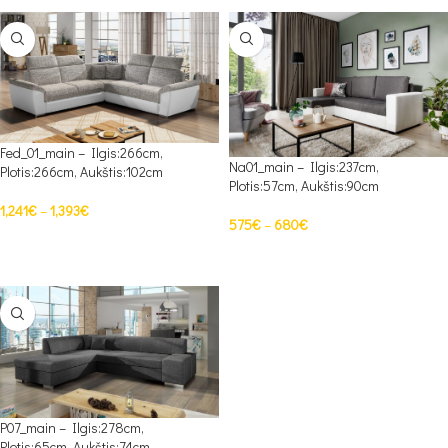
Fed_01_main – Ilgis:266cm,
Na01_main – Ilgis:237cm,
Plotis:266cm, Aukštis:102cm
Plotis:57cm, Aukštis:90cm
1,241
€
–
1,393
€
575
€
–
680
€
PASIRINKTI SAVYBES
PASIRINKTI SAVYBES
P07_main – Ilgis:278cm,
Plotis:65cm, Aukštis:74cm