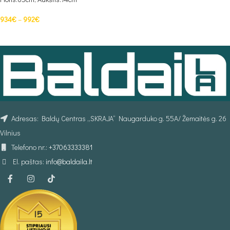
934
€
–
992
€
PASIRINKTI SAVYBES
Adresas: Baldų Centras „SKRAJA“ Naugarduko g. 55A/ Žemaitės g. 26
Vilnius
Telefono nr.:
+37063333381
El. paštas:
info@baldaila.lt