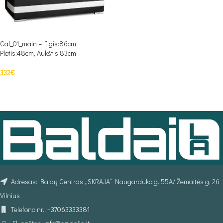
Cal_01_main – Ilgis:86cm,
Plotis:48cm, Aukštis:83cm
332
€
PASIRINKTI SAVYBES
Adresas: Baldų Centras „SKRAJA“ Naugarduko g. 55A/ Žemaitės g. 26
Vilnius
Telefono nr.:
+37063333381