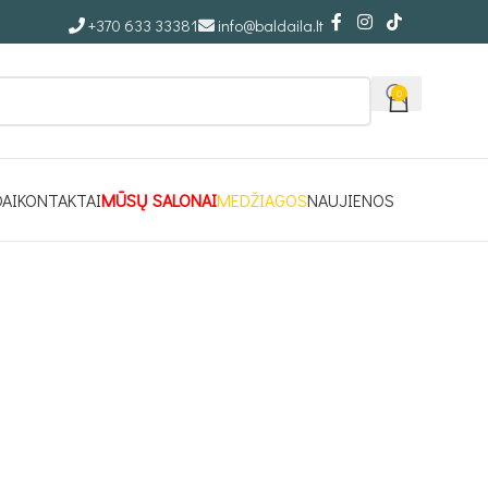
+370 633 33381
info@baldaila.lt
0
DAI
KONTAKTAI
MŪSŲ SALONAI
MEDŽIAGOS
NAUJIENOS