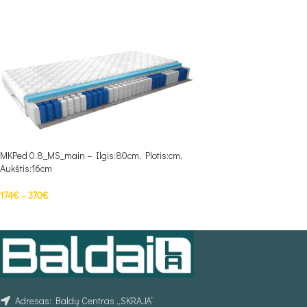
MKPed 0.8_MS_main – Ilgis:80cm, Plotis:cm,
Aukštis:16cm
174
€
–
370
€
PASIRINKTI SAVYBES
Adresas: Baldų Centras „SKRAJA“