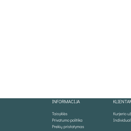
INFORMACIJA
KLIENTA
Taisyklės
Kurjerio 
Privatumo politika
Individua
Prekių pristatymas