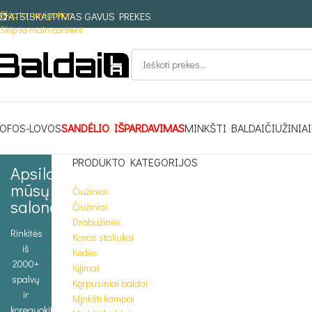
Skip to navigation
ATSISKAITYMAS GAVUS PREKES
Skip to main content
OFOS-LOVOS
SANDĖLIO IŠPARDAVIMAS
MINKŠTI BALDAI
ČIUŽINIAI
PRODUKTO KATEGORIJOS
Apsilankykite
mūsų
Čiužiniai
salone
Čiužiniai
Drabužinės
Rinkitės
Kavos staliukai
iš
Kėdės
2000+
Kilimai
spalvų
Korpusiniai baldai
ir
Minkšti kampai
koreguokite