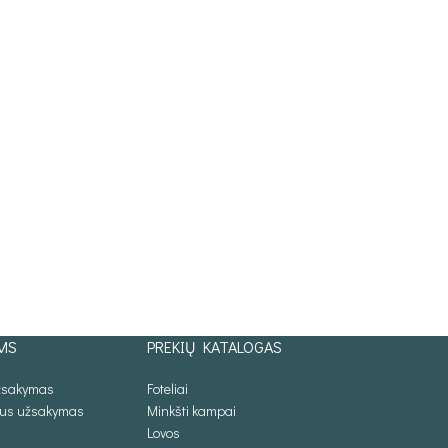
MS
PREKIŲ KATALOGAS
užsakymas
Foteliai
lus užsakymas
Minkšti kampai
Lovos