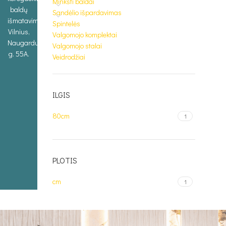
Minkšti baldai
baldų
Sandėlio išpardavimas
išmatavimus.
Spintelės
Vilnius,
Valgomojo komplektai
Naugarduko
Valgomojo stalai
g. 55A.
Veidrodžiai
ILGIS
80cm
1
PLOTIS
cm
1