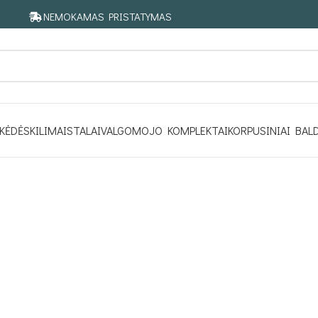
NEMOKAMAS PRISTATYMAS
KĖDĖS
KILIMAI
STALAI
VALGOMOJO KOMPLEKTAI
KORPUSINIAI BAL