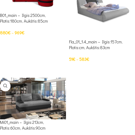
B01_main – Ilgis:2500cm,
Plotis:180cm, Aukštis:85cm
880
€
–
969
€
Fla_01_1.4_main – Ilgis:157cm,
PASIRINKTI SAVYBES
Plotis:cm, Aukštis:83cm
51
€
–
583
€
PASIRINKTI SAVYBES
Mi01_main – Ilgis:213cm,
Plotis:60cm, Aukštis:90cm