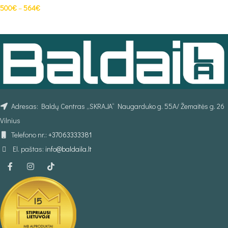
500
€
–
564
€
PASIRINKTI SAVYBES
Adresas: Baldų Centras „SKRAJA“ Naugarduko g. 55A/ Žemaitės g. 26
Vilnius
Telefono nr.:
+37063333381
El. paštas:
info@baldaila.lt