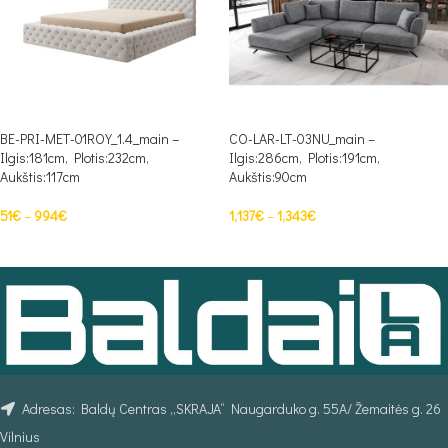
BE-PRI-MET-01ROY_1.4_main –
CO-LAR-LT-03NU_main –
Ilgis:181cm, Plotis:232cm,
Ilgis:286cm, Plotis:191cm,
Aukštis:117cm
Aukštis:90cm
51
€
–
994
€
1,137
€
–
1,343
€
PASIRINKTI SAVYBES
PASIRINKTI SAVYBES
Adresas: Baldų Centras „SKRAJA“ Naugarduko g. 55A/ Žemaitės g. 26
Vilnius