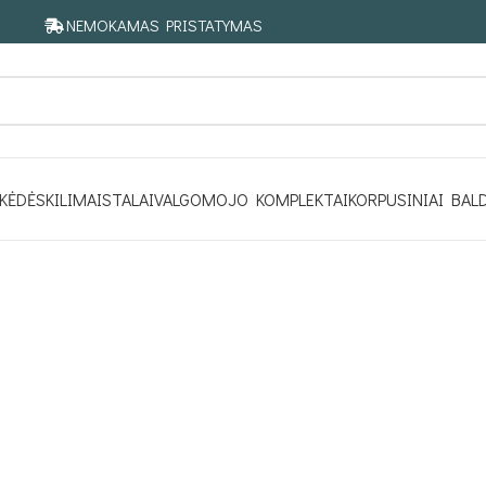
NEMOKAMAS PRISTATYMAS
KĖDĖS
KILIMAI
STALAI
VALGOMOJO KOMPLEKTAI
KORPUSINIAI BAL