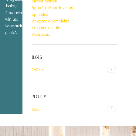
Minkšti baldai
baldų
Sandėlio išpardavimas
išmatavimus.
Spintelės
Vilnius,
Valgomojo komplektai
Naugarduko
Valgomojo stalai
g. 55A.
Veidrodžiai
ILGIS
260cm
1
PLOTIS
60cm
1