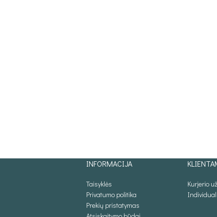
INFORMACIJA
KLIENTA
Taisyklės
Kurjerio 
Privatumo politika
Individua
Prekių pristatymas
Atsiskaitymo būdai