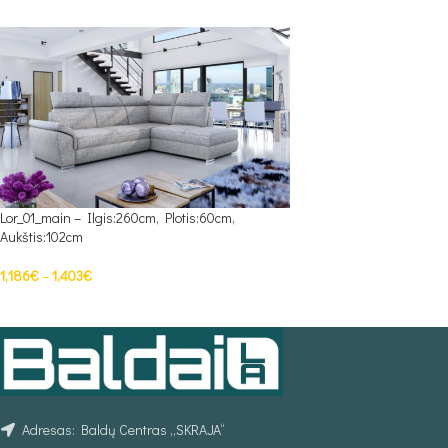
Lor_01_main – Ilgis:260cm, Plotis:60cm,
Aukštis:102cm
1,186
€
–
1,403
€
PASIRINKTI SAVYBES
Adresas: Baldų Centras „SKRAJA“