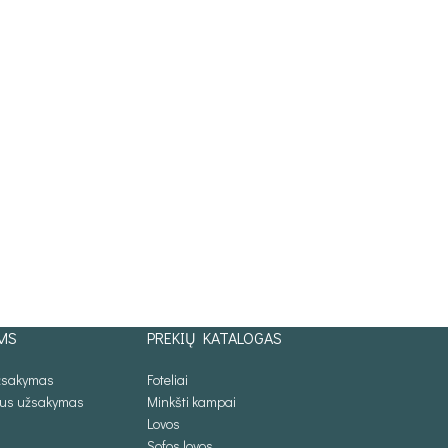
MS
PREKIŲ KATALOGAS
užsakymas
Foteliai
lus užsakymas
Minkšti kampai
Lovos
Sofos lovos