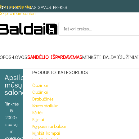
Skip to navigation
ATSISKAITYMAS GAVUS PREKES
Skip to main content
OFOS-LOVOS
SANDĖLIO IŠPARDAVIMAS
MINKŠTI BALDAI
ČIUŽINIAI
PRODUKTO KATEGORIJOS
Apsilankykite
mūsų
Čiužiniai
salone
Čiužiniai
Drabužinės
Rinkitės
Kavos staliukai
iš
Kėdės
2000+
Kilimai
spalvų
Korpusiniai baldai
ir
Minkšti kampai
koreguokite