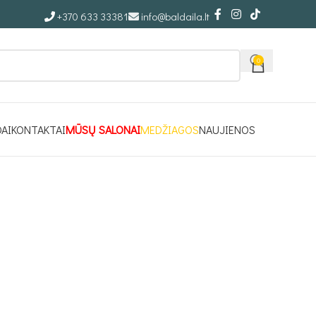
+370 633 33381
info@baldaila.lt
0
DAI
KONTAKTAI
MŪSŲ SALONAI
MEDŽIAGOS
NAUJIENOS