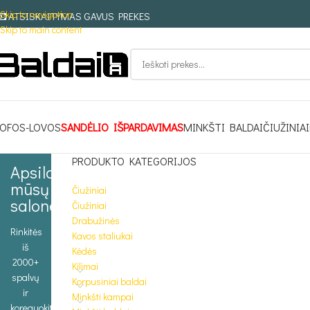
Skip to navigation
ATSISKAITYMAS GAVUS PREKES
Skip to main content
OFOS-LOVOS
SANDĖLIO IŠPARDAVIMAS
MINKŠTI BALDAI
ČIUŽINIAI
PRODUKTO KATEGORIJOS
Apsilankykite
mūsų
Čiužiniai
salone
Čiužiniai
Drabužinės
Rinkitės
Kavos staliukai
iš
Kėdės
2000+
Kilimai
spalvų
Korpusiniai baldai
ir
Minkšti kampai
koreguokite