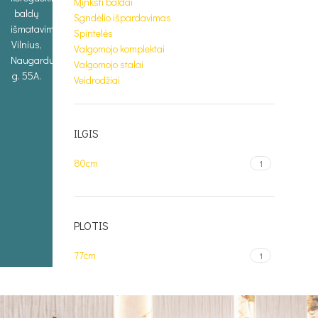
Minkšti baldai
baldų
Sandėlio išpardavimas
išmatavimus.
Spintelės
Vilnius,
Valgomojo komplektai
Naugarduko
Valgomojo stalai
g. 55A.
Veidrodžiai
ILGIS
80cm
1
PLOTIS
77cm
1