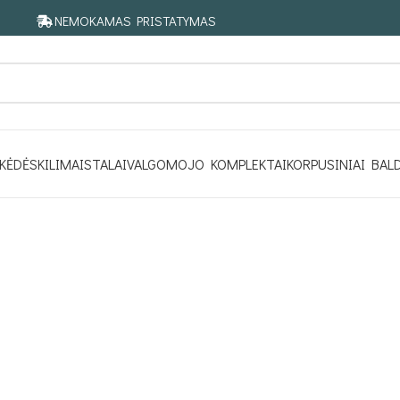
NEMOKAMAS PRISTATYMAS
KĖDĖS
KILIMAI
STALAI
VALGOMOJO KOMPLEKTAI
KORPUSINIAI BAL