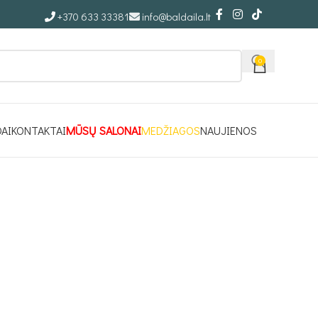
+370 633 33381
info@baldaila.lt
0
DAI
KONTAKTAI
MŪSŲ SALONAI
MEDŽIAGOS
NAUJIENOS