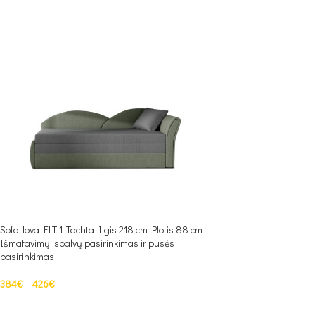
Sofa-lova ELT 1-Tachta Ilgis 218 cm Plotis 88 cm
Išmatavimų, spalvų pasirinkimas ir pusės
pasirinkimas
384
€
–
426
€
PASIRINKTI SAVYBES