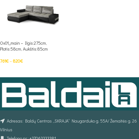
Ov01_main – Ilgis:275cm,
Plotis:58cm, Aukštis:85cm
761
€
–
820
€
PASIRINKTI SAVYBES
Adresas: Baldų Centras „SKRAJA“ Naugarduko g. 55A/ Žemaitės g. 26
Vilnius
Telefono nr.:
+37063333381