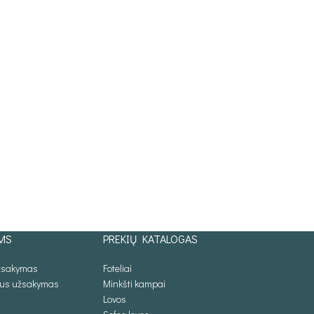
MS
PREKIŲ KATALOGAS
užsakymas
Foteliai
lus užsakymas
Minkšti kampai
Lovos