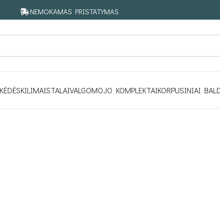
NEMOKAMAS PRISTATYMAS
KĖDĖS
KILIMAI
STALAI
VALGOMOJO KOMPLEKTAI
KORPUSINIAI BAL