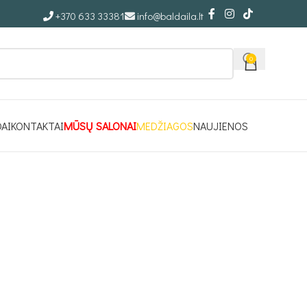
+370 633 33381
info@baldaila.lt
0
DAI
KONTAKTAI
MŪSŲ SALONAI
MEDŽIAGOS
NAUJIENOS