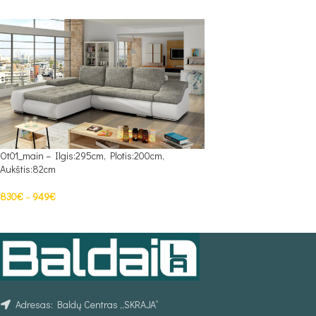
Ot01_main – Ilgis:295cm, Plotis:200cm,
Aukštis:82cm
830
€
–
949
€
PASIRINKTI SAVYBES
Adresas: Baldų Centras „SKRAJA“