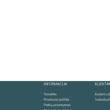
INFORMACIJA
KLIENTA
Taisyklės
Kurjerio 
Privatumo politika
Individua
Prekių pristatymas