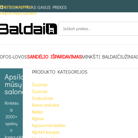
Skip to navigation
ATSISKAITYMAS GAVUS PREKES
Skip to main content
OFOS-LOVOS
SANDĖLIO IŠPARDAVIMAS
MINKŠTI BALDAI
ČIUŽINIAI
PRODUKTO KATEGORIJOS
Apsilankykite
mūsų
Čiužiniai
salone
Čiužiniai
Drabužinės
Rinkitės
Kavos staliukai
iš
Kėdės
2000+
Kilimai
spalvų
Korpusiniai baldai
ir
Minkšti kampai
koreguokite