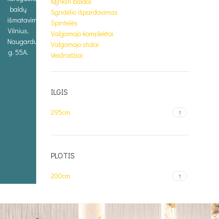
Minkšti baldai
baldų
Sandėlio išpardavimas
išmatavimus.
Spintelės
Vilnius,
Valgomojo komplektai
Naugarduko
Valgomojo stalai
g. 55A.
Veidrodžiai
ILGIS
295cm
1
PLOTIS
200cm
1