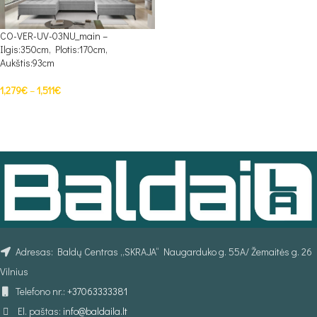
CO-VER-UV-03NU_main –
Ilgis:350cm, Plotis:170cm,
Aukštis:93cm
1,279
€
–
1,511
€
PASIRINKTI SAVYBES
Adresas: Baldų Centras „SKRAJA“ Naugarduko g. 55A/ Žemaitės g. 26
Vilnius
Telefono nr.:
+37063333381
El. paštas:
info@baldaila.lt