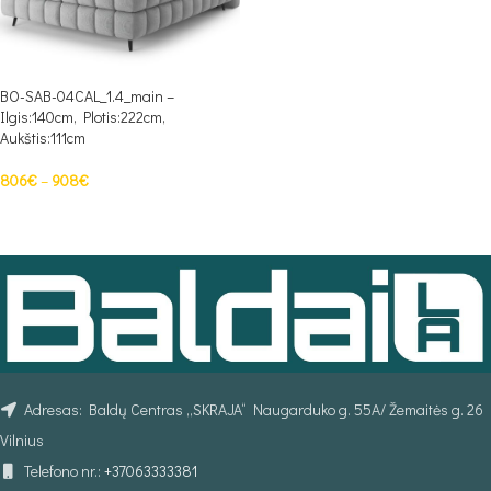
BO-SAB-04CAL_1.4_main –
Ilgis:140cm, Plotis:222cm,
Aukštis:111cm
806
€
–
908
€
PASIRINKTI SAVYBES
Adresas: Baldų Centras „SKRAJA“ Naugarduko g. 55A/ Žemaitės g. 26
Vilnius
Telefono nr.:
+37063333381