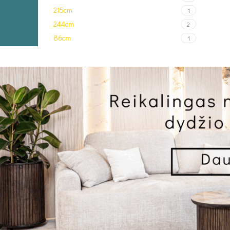
215cm
1
244cm
2
86cm
1