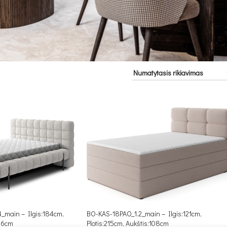
_main – Ilgis:184cm,
BO-KAS-18PAO_1.2_main – Ilgis:121cm,
106cm
Plotis:215cm, Aukštis:108cm