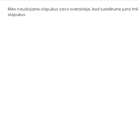
Mes naudojame slapukus savo svetainėje, kad suteiktume jums tinka
51
€
–
1,008
€
slapukus.
PASIRINKTI SAVYBES
Sofa-lova ELT-3 Tachta 
CO-GOM-LT-01ROY_main – Ilgis:228cm,
cm, Aukštis:80cm spalv
Plotis:165cm, Aukštis:100cm
pasirinkimas.
1,060
€
–
1,191
€
591
€
–
622
€
PASIRINKTI SAVYBES
PASIRINKTI SAVYBES