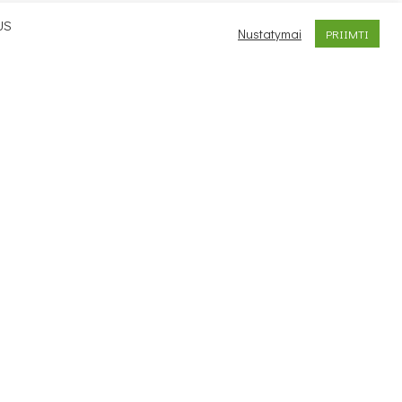
US
Nustatymai
PRIIMTI
MS
PREKIŲ KATALOGAS
užsakymas
Foteliai
lus užsakymas
Minkšti kampai