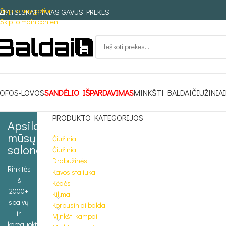
Skip to navigation
ATSISKAITYMAS GAVUS PREKES
Skip to main content
OFOS-LOVOS
SANDĖLIO IŠPARDAVIMAS
MINKŠTI BALDAI
ČIUŽINIAI
PRODUKTO KATEGORIJOS
Apsilankykite
mūsų
Čiužiniai
salone
Čiužiniai
Drabužinės
Rinkitės
Kavos staliukai
iš
Kėdės
2000+
Kilimai
spalvų
Korpusiniai baldai
ir
Minkšti kampai
koreguokite