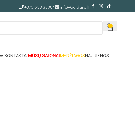
+370 633 33381
info@baldaila.lt
0
DAI
KONTAKTAI
MŪSŲ SALONAI
MEDŽIAGOS
NAUJIENOS