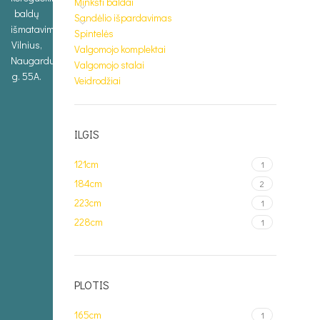
Minkšti baldai
baldų
Sandėlio išpardavimas
išmatavimus.
Spintelės
Vilnius,
Valgomojo komplektai
Naugarduko
Valgomojo stalai
g. 55A.
Veidrodžiai
ILGIS
121cm
1
184cm
2
223cm
1
228cm
1
PLOTIS
165cm
1