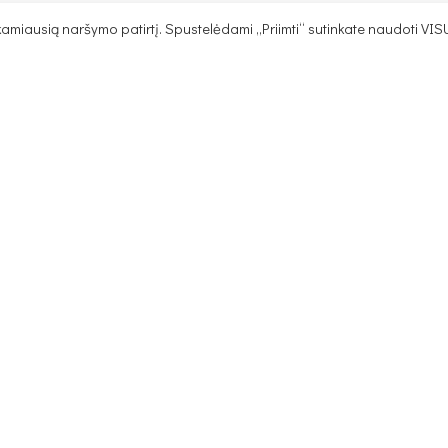
miausią naršymo patirtį. Spustelėdami „Priimti“ sutinkate naudoti VIS
618
€
–
693
€
PASIRINKTI SAVYBES
Ilgis 223 cm Plotis 86
ų pasirinkimas ir pusės
INFORMACIJA
KLIENTA
Taisyklės
Kurjerio 
Privatumo politika
Individua