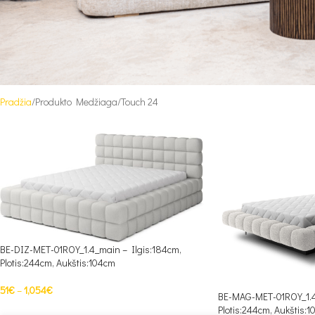
Pradžia
Produkto Medžiaga
Touch 24
BE-DIZ-MET-01ROY_1.4_main – Ilgis:184cm,
Plotis:244cm, Aukštis:104cm
51
€
–
1,054
€
BE-MAG-MET-01ROY_1.4
Plotis:244cm, Aukštis:
PASIRINKTI SAVYBES