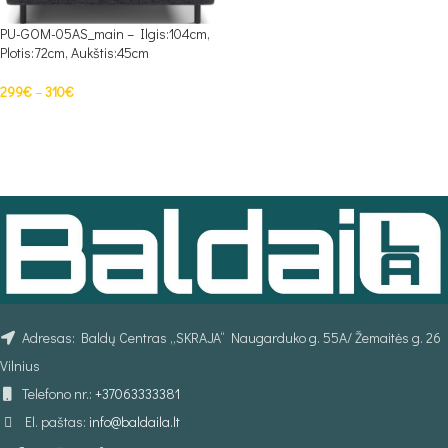
PU-GOM-05AS_main – Ilgis:104cm,
Plotis:72cm, Aukštis:45cm
299
€
–
310
€
PASIRINKTI SAVYBES
Adresas: Baldų Centras „SKRAJA“ Naugarduko g. 55A/ Žemaitės g. 26
Vilnius
Telefono nr.:
+37063333381
El. paštas:
info@baldaila.lt