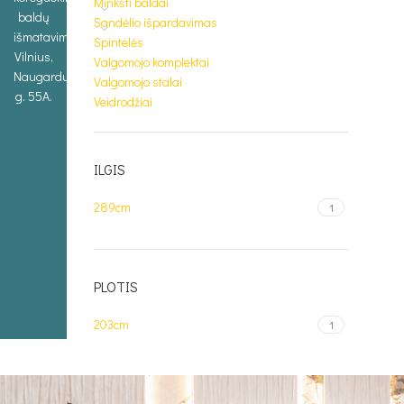
Minkšti baldai
baldų
Sandėlio išpardavimas
išmatavimus.
Spintelės
Vilnius,
Valgomojo komplektai
Naugarduko
Valgomojo stalai
g. 55A.
Veidrodžiai
ILGIS
289cm
1
PLOTIS
203cm
1