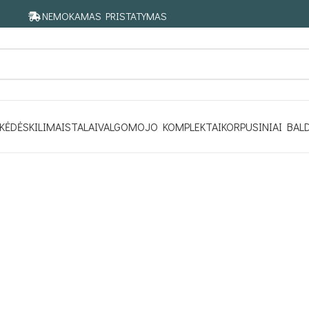
NEMOKAMAS PRISTATYMAS
KĖDĖS
KILIMAI
STALAI
VALGOMOJO KOMPLEKTAI
KORPUSINIAI BAL