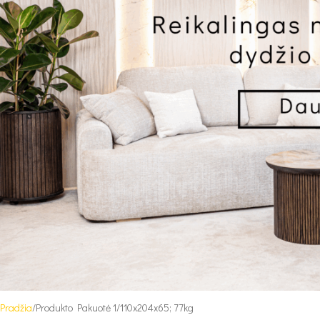
Pradžia
Produkto Pakuotė 1
110x204x65; 77kg