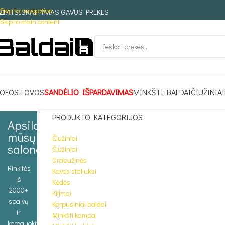
Skip to navigation
ATSISKAITYMAS GAVUS PREKES
Skip to main content
OFOS-LOVOS
SANDĖLIO IŠPARDAVIMAS
MINKŠTI BALDAI
ČIUŽINIAI
PRODUKTO KATEGORIJOS
Apsilankykite
mūsų
Čiužiniai
salone
Čiužiniai
Drabužinės
Rinkitės
Kavos staliukai
iš
Kėdės
2000+
Kilimai
spalvų
Korpusiniai baldai
ir
Minkšti kampai
koreguokite