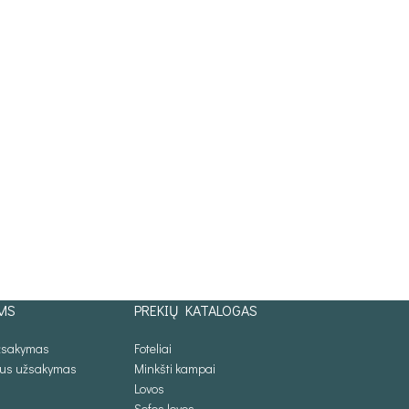
MS
PREKIŲ KATALOGAS
užsakymas
Foteliai
lus užsakymas
Minkšti kampai
Lovos
Sofos lovos