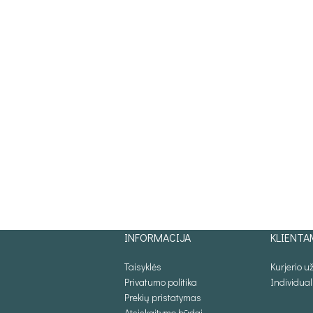
INFORMACIJA
KLIENTA
Taisyklės
Kurjerio 
Privatumo politika
Individua
Prekių pristatymas
Atsiskaitymo būdai