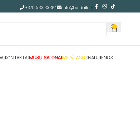
+370 633 33381
info@baldaila.lt
0
DAI
KONTAKTAI
MŪSŲ SALONAI
MEDŽIAGOS
NAUJIENOS