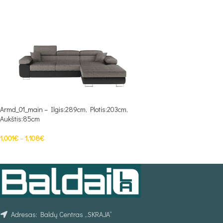
Armd_01_main – Ilgis:289cm, Plotis:203cm,
Aukštis:85cm
1,001
€
–
1,108
€
PASIRINKTI SAVYBES
Adresas: Baldų Centras „SKRAJA“