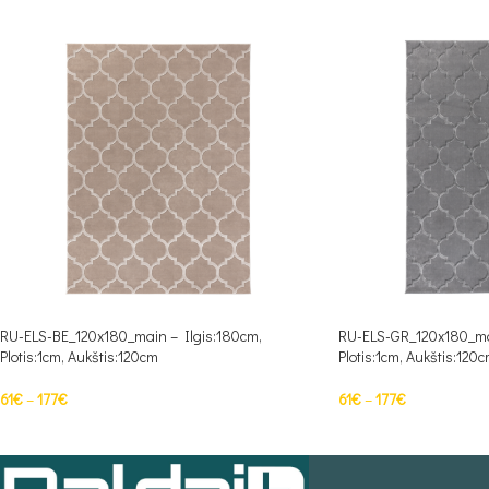
RU-ELS-BE_120x180_main – Ilgis:180cm,
RU-ELS-GR_120x180_mai
Plotis:1cm, Aukštis:120cm
Plotis:1cm, Aukštis:120
61
€
–
177
€
61
€
–
177
€
PASIRINKTI SAVYBES
PASIRINKTI SAVYBES