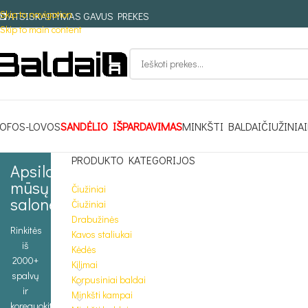
Skip to navigation
ATSISKAITYMAS GAVUS PREKES
Skip to main content
OFOS-LOVOS
SANDĖLIO IŠPARDAVIMAS
MINKŠTI BALDAI
ČIUŽINIAI
PRODUKTO KATEGORIJOS
Apsilankykite
mūsų
Čiužiniai
salone
Čiužiniai
Drabužinės
Rinkitės
Kavos staliukai
iš
Kėdės
2000+
Kilimai
spalvų
Korpusiniai baldai
ir
Minkšti kampai
koreguokite