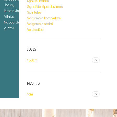
Minkšti baldai
baldų
Sandėlio išpardavimas
išmatavimus.
Spintelės
Vilnius,
Valgomojo komplektai
Naugarduko
Valgomojo stalai
g. 55A.
Veidrodžiai
ILGIS
180cm
6
PLOTIS
1cm
6