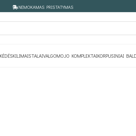
NEMOKAMAS PRISTATYMAS
KĖDĖS
KILIMAI
STALAI
VALGOMOJO KOMPLEKTAI
KORPUSINIAI BAL