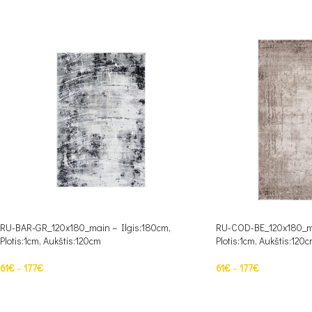
RU-BAR-GR_120x180_main – Ilgis:180cm,
RU-COD-BE_120x180_ma
Plotis:1cm, Aukštis:120cm
Plotis:1cm, Aukštis:120
61
€
–
177
€
61
€
–
177
€
PASIRINKTI SAVYBES
PASIRINKTI SAVYBES