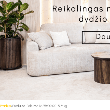
Pradžia
Produkto Pakuotė 1
125x20x20; 5,61kg