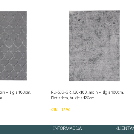
n – Ilgis:180cm,
RU-SIG-GR_120x180_main – Ilgis:180cm,
cm
Plotis:1cm, Aukštis:120cm
61
€
–
177
€
PASIRINKTI SAVYBES
INFORMACIJA
KLIENTA