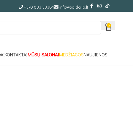
+370 633 33381
info@baldaila.lt
0
DAI
KONTAKTAI
MŪSŲ SALONAI
MEDŽIAGOS
NAUJIENOS