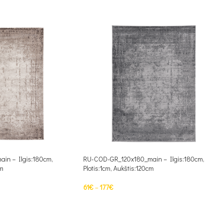
in – Ilgis:180cm,
RU-COD-GR_120x180_main – Ilgis:180cm,
cm
Plotis:1cm, Aukštis:120cm
61
€
–
177
€
PASIRINKTI SAVYBES