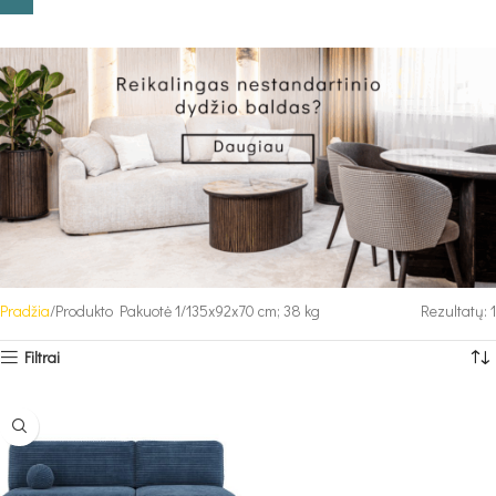
Pradžia
Produkto Pakuotė 1
135x92x70 cm; 38 kg
Rezultatų: 1
Filtrai