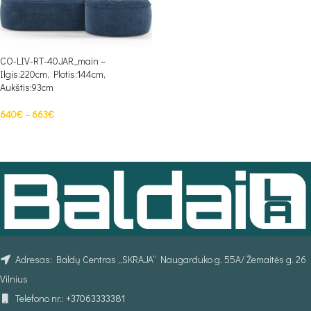
CO-LIV-RT-40JAR_main –
Ilgis:220cm, Plotis:144cm,
Aukštis:93cm
640
€
–
663
€
PASIRINKTI SAVYBES
Adresas: Baldų Centras „SKRAJA“ Naugarduko g. 55A/ Žemaitės g. 26
Vilnius
Telefono nr.:
+37063333381