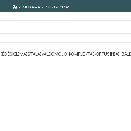
NEMOKAMAS PRISTATYMAS
KĖDĖS
KILIMAI
STALAI
VALGOMOJO KOMPLEKTAI
KORPUSINIAI BAL