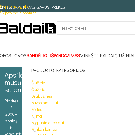
Skip to navigation
ATSISKAITYMAS GAVUS PREKES
Skip to main content
OFOS-LOVOS
SANDĖLIO IŠPARDAVIMAS
MINKŠTI BALDAI
ČIUŽINIAI
PRODUKTO KATEGORIJOS
Apsilankykite
mūsų
Čiužiniai
salone
Čiužiniai
Drabužinės
Rinkitės
Kavos staliukai
iš
Kėdės
2000+
Kilimai
spalvų
Korpusiniai baldai
ir
Minkšti kampai
koreguokite