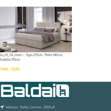
Lo_01_1.4_main – Ilgis:215cm, Plotis:140cm,
Aukštis:115cm
798
€
–
839
€
PASIRINKTI SAVYBES
Adresas: Baldų Centras „SKRAJA“