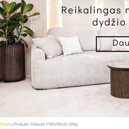
Pradžia
Produkto Pakuotė 1
145x118x18; 28kg