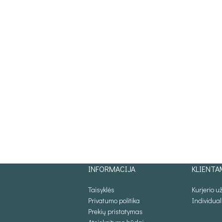
INFORMACIJA
KLIENTA
Taisyklės
Kurjerio 
Privatumo politika
Individua
Prekių pristatymas