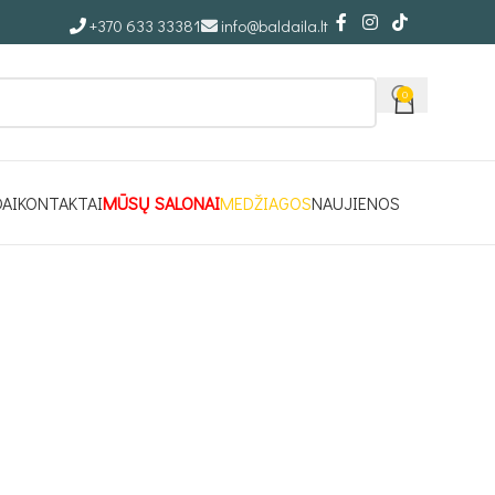
+370 633 33381
info@baldaila.lt
0
DAI
KONTAKTAI
MŪSŲ SALONAI
MEDŽIAGOS
NAUJIENOS