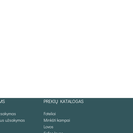
MS
PREKIŲ KATALOGAS
užsakymas
Foteliai
lus užsakymas
Minkšti kampai
Lovos