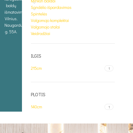
Minkšti baldai
baldų
Sandėlio išpardavimas
išmatavimus.
Spintelės
Vilnius,
Valgomojo komplektai
Naugarduko
Valgomojo stalai
g. 55A.
Veidrodžiai
ILGIS
215cm
1
PLOTIS
140cm
1