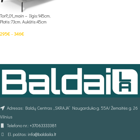
TorP_01_main – Ilgis:145cm,
Plotis:73cm, Aukštis:45cm
295
€
–
346
€
PASIRINKTI SAVYBES
Adresas: Baldų Centras „SKRAJA“ Naugarduko g. 55A/ Žemaitės g. 26
Vilnius
Telefono nr.:
+37063333381
El. paštas:
info@baldaila.lt