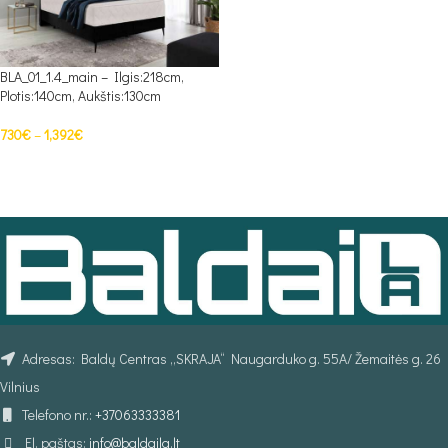
BLA_01_1.4_main – Ilgis:218cm,
Plotis:140cm, Aukštis:130cm
730
€
–
1,392
€
PASIRINKTI SAVYBES
Adresas: Baldų Centras „SKRAJA“ Naugarduko g. 55A/ Žemaitės g. 26
Vilnius
Telefono nr.:
+37063333381
El. paštas:
info@baldaila.lt