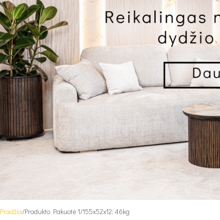
Pradžia
Produkto Pakuotė 1
155x52x12; 46kg