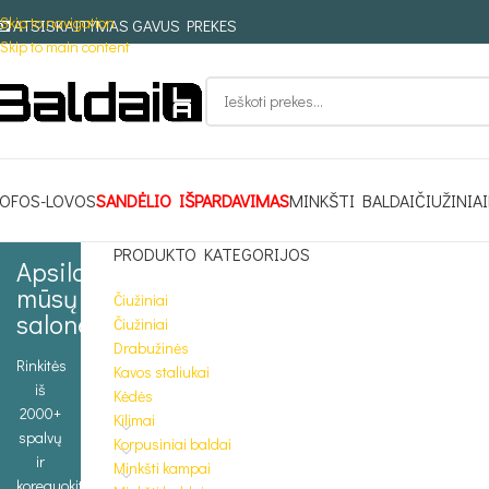
Skip to navigation
ATSISKAITYMAS GAVUS PREKES
Skip to main content
OFOS-LOVOS
SANDĖLIO IŠPARDAVIMAS
MINKŠTI BALDAI
ČIUŽINIAI
PRODUKTO KATEGORIJOS
Apsilankykite
mūsų
Čiužiniai
salone
Čiužiniai
Drabužinės
Rinkitės
Kavos staliukai
iš
Kėdės
2000+
Kilimai
spalvų
Korpusiniai baldai
ir
Minkšti kampai
koreguokite