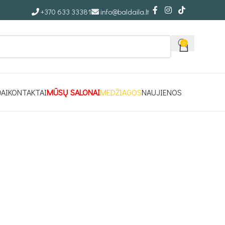
+370 633 33381
info@baldaila.lt
0
DAI
KONTAKTAI
MŪSŲ SALONAI
MEDŽIAGOS
NAUJIENOS