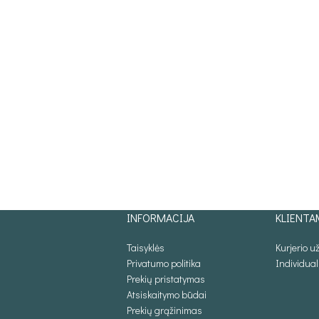
INFORMACIJA
KLIENTA
Taisyklės
Kurjerio 
Privatumo politika
Individua
Prekių pristatymas
Atsiskaitymo būdai
Prekių grąžinimas