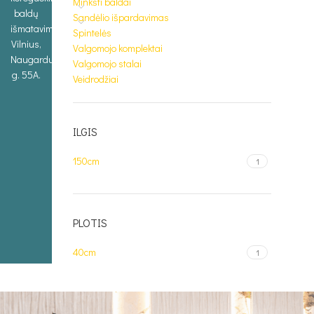
Minkšti baldai
baldų
Sandėlio išpardavimas
išmatavimus.
Spintelės
Vilnius,
Valgomojo komplektai
Naugarduko
Valgomojo stalai
g. 55A.
Veidrodžiai
ILGIS
150cm
1
PLOTIS
40cm
1