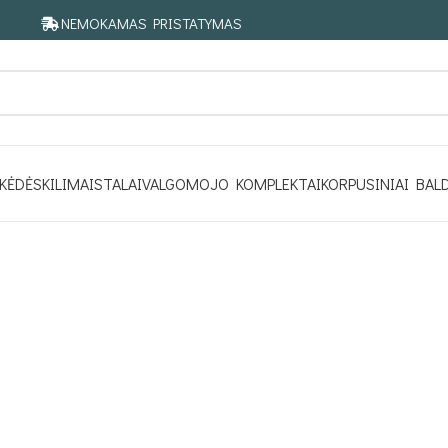
NEMOKAMAS PRISTATYMAS
KĖDĖS
KILIMAI
STALAI
VALGOMOJO KOMPLEKTAI
KORPUSINIAI BAL