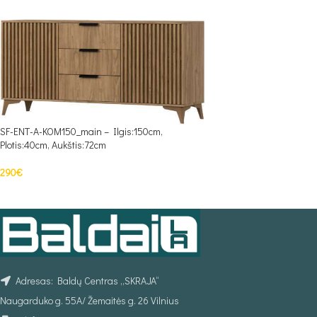
SF-ENT-A-KOM150_main – Ilgis:150cm,
Plotis:40cm, Aukštis:72cm
290
€
Į KREPŠELĮ
Adresas: Baldų Centras „SKRAJA“
Naugarduko g. 55A/ Žemaitės g. 26 Vilnius