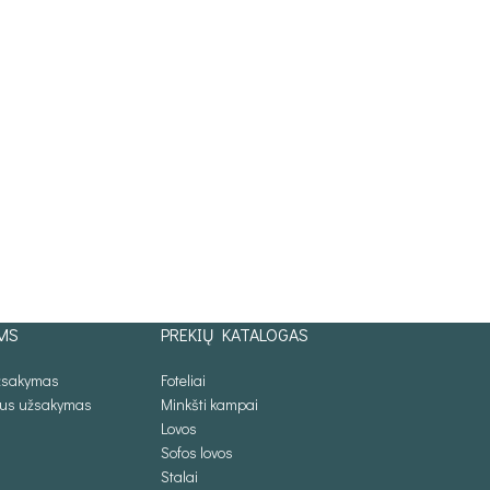
MS
PREKIŲ KATALOGAS
užsakymas
Foteliai
lus užsakymas
Minkšti kampai
Lovos
Sofos lovos
Stalai