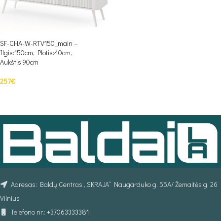
SF-CHA-W-RTV150_main –
Ilgis:150cm, Plotis:40cm,
Aukštis:90cm
257
€
Į KREPŠELĮ
Adresas: Baldų Centras „SKRAJA“ Naugarduko g. 55A/ Žemaitės g. 26
Vilnius
Telefono nr.:
+37063333381