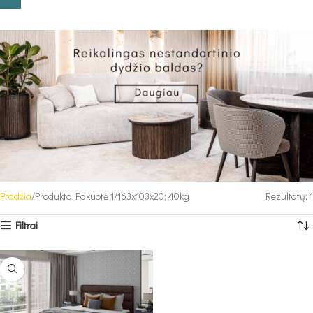
Pradžia
Produkto Pakuotė 1
163x103x20; 40kg
Rezultatų: 1
Filtrai