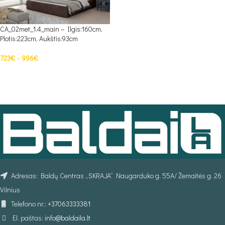
CA_02met_1.4_main – Ilgis:160cm,
Plotis:223cm, Aukštis:93cm
723
€
–
996
€
PASIRINKTI SAVYBES
Adresas: Baldų Centras „SKRAJA“ Naugarduko g. 55A/ Žemaitės g. 26
Vilnius
Telefono nr.:
+37063333381
El. paštas:
info@baldaila.lt