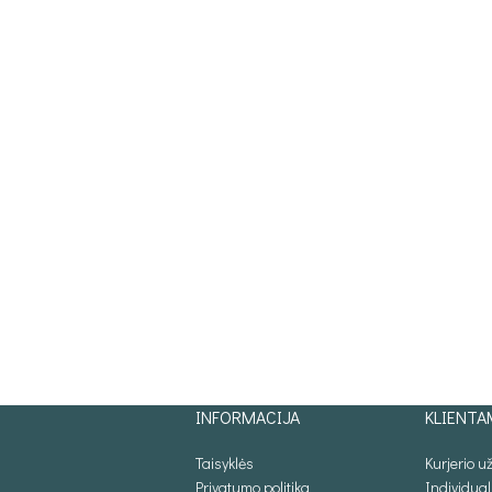
INFORMACIJA
KLIENTA
Taisyklės
Kurjerio 
Privatumo politika
Individua