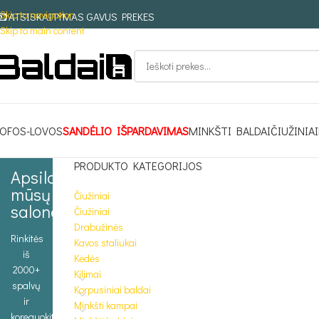
Skip to navigation
ATSISKAITYMAS GAVUS PREKES
Skip to main content
OFOS-LOVOS
SANDĖLIO IŠPARDAVIMAS
MINKŠTI BALDAI
ČIUŽINIAI
PRODUKTO KATEGORIJOS
Apsilankykite
mūsų
Čiužiniai
salone
Čiužiniai
Drabužinės
Rinkitės
Kavos staliukai
iš
Kėdės
2000+
Kilimai
spalvų
Korpusiniai baldai
ir
Minkšti kampai
koreguokite