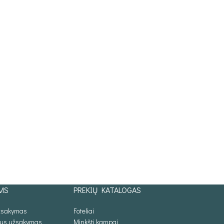
MS
PREKIŲ KATALOGAS
užsakymas
Foteliai
lus užsakymas
Minkšti kampai