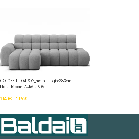
CO-CEE-LT-04ROY_main – Ilgis:283cm,
Plotis:165cm, Aukštis:98cm
1,140
€
–
1,176
€
PASIRINKTI SAVYBES