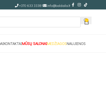
+370 633 33381
info@baldaila.lt
0
DAI
KONTAKTAI
MŪSŲ SALONAI
MEDŽIAGOS
NAUJIENOS