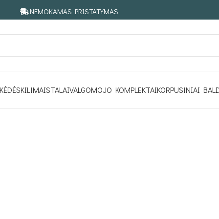
NEMOKAMAS PRISTATYMAS
KĖDĖS
KILIMAI
STALAI
VALGOMOJO KOMPLEKTAI
KORPUSINIAI BAL