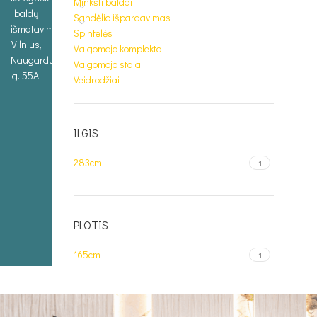
Minkšti baldai
baldų
Sandėlio išpardavimas
išmatavimus.
Spintelės
Vilnius,
Valgomojo komplektai
Naugarduko
Valgomojo stalai
g. 55A.
Veidrodžiai
ILGIS
283cm
1
PLOTIS
165cm
1