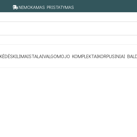
NEMOKAMAS PRISTATYMAS
KĖDĖS
KILIMAI
STALAI
VALGOMOJO KOMPLEKTAI
KORPUSINIAI BAL