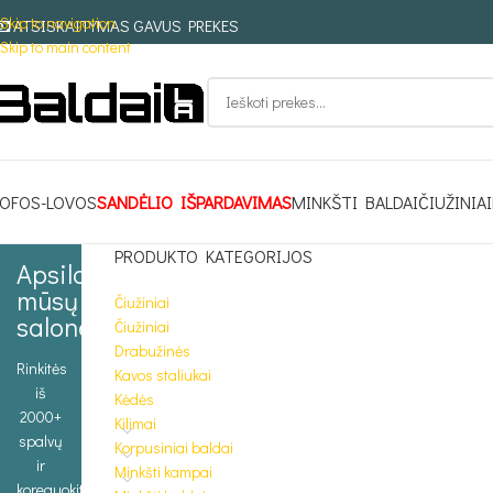
Skip to navigation
ATSISKAITYMAS GAVUS PREKES
Skip to main content
OFOS-LOVOS
SANDĖLIO IŠPARDAVIMAS
MINKŠTI BALDAI
ČIUŽINIAI
PRODUKTO KATEGORIJOS
Apsilankykite
mūsų
Čiužiniai
salone
Čiužiniai
Drabužinės
Rinkitės
Kavos staliukai
iš
Kėdės
2000+
Kilimai
spalvų
Korpusiniai baldai
ir
Minkšti kampai
koreguokite