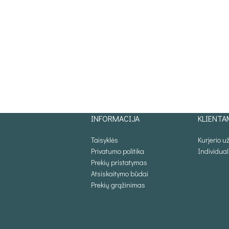
INFORMACIJA
KLIENTA
Taisyklės
Kurjerio 
Privatumo politika
Individua
Prekių pristatymas
Atsiskaitymo būdai
Prekių grąžinimas