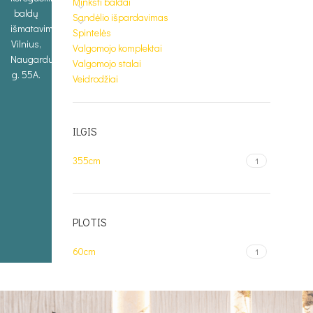
Minkšti baldai
baldų
Sandėlio išpardavimas
išmatavimus.
Spintelės
Vilnius,
Valgomojo komplektai
Naugarduko
Valgomojo stalai
g. 55A.
Veidrodžiai
ILGIS
355cm
1
PLOTIS
60cm
1