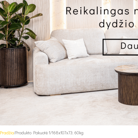
Pradžia
Produkto Pakuotė 1
168x107x73; 60kg