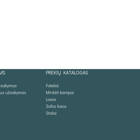
MS
PREKIŲ KATALOGAS
užsakymas
Foteliai
lus užsakymas
Minkšti kampai
Lovos
Sofos lovos
Stalai