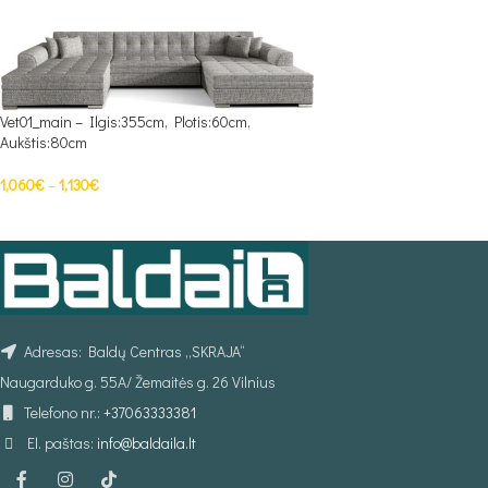
Vet01_main – Ilgis:355cm, Plotis:60cm,
Aukštis:80cm
1,060
€
–
1,130
€
PASIRINKTI SAVYBES
Adresas: Baldų Centras „SKRAJA“
Naugarduko g. 55A/ Žemaitės g. 26 Vilnius
Telefono nr.:
+37063333381
El. paštas:
info@baldaila.lt