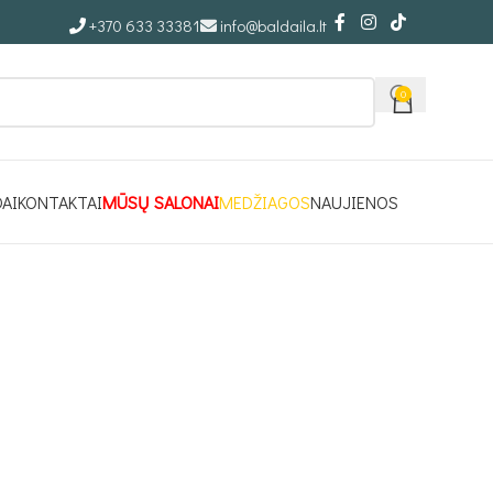
+370 633 33381
info@baldaila.lt
0
DAI
KONTAKTAI
MŪSŲ SALONAI
MEDŽIAGOS
NAUJIENOS