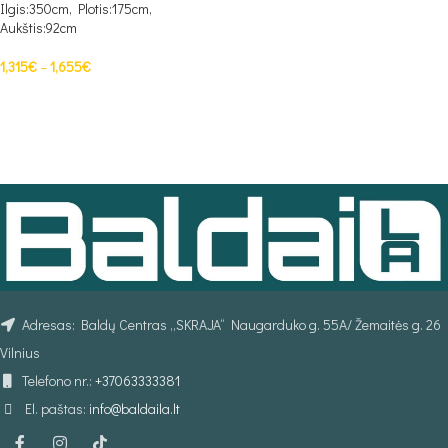
Ilgis:350cm, Plotis:175cm,
Aukštis:92cm
1,315
€
–
1,655
€
PASIRINKTI SAVYBES
Adresas: Baldų Centras „SKRAJA“ Naugarduko g. 55A/ Žemaitės g. 26
Vilnius
Telefono nr.:
+37063333381
El. paštas:
info@baldaila.lt