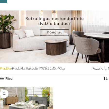
Pradžia
Produkto Pakuotė 1
183x96x15; 40kg
Rezultatų: 1
Filtrai