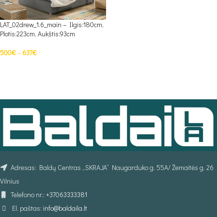
LAT_02drew_1.6_main – Ilgis:180cm,
Plotis:223cm, Aukštis:93cm
500
€
–
637
€
PASIRINKTI SAVYBES
Adresas: Baldų Centras „SKRAJA“ Naugarduko g. 55A/ Žemaitės g. 26
Vilnius
Telefono nr.:
+37063333381
El. paštas:
info@baldaila.lt