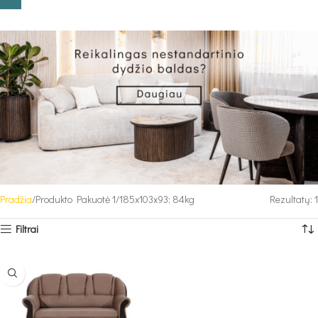
Pradžia
Produkto Pakuotė 1
185x103x93; 84kg
Rezultatų: 1
Filtrai