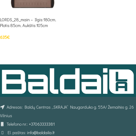
LORDS_28_main – Ilgis:180cm,
Plotis:85cm, Aukštis:105cm
635
€
PASIRINKTI SAVYBES
Adresas: Baldų Centras „SKRAJA“ Naugarduko g. 55A/ Žemaitės g. 26
Vilnius
Telefono nr.:
+37063333381
El. paštas:
info@baldaila.lt