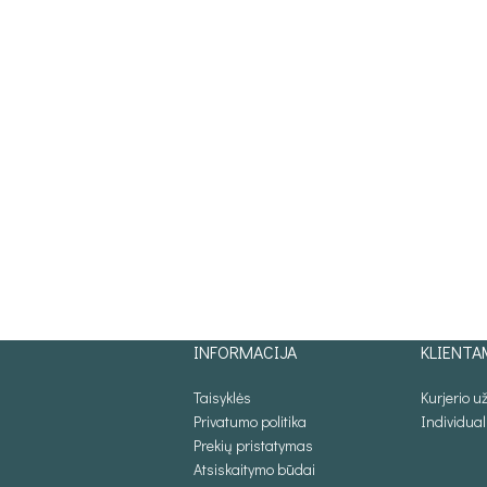
INFORMACIJA
KLIENTA
Taisyklės
Kurjerio 
Privatumo politika
Individua
Prekių pristatymas
Atsiskaitymo būdai