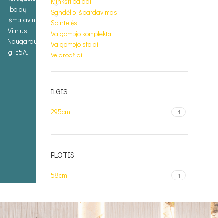
Minkšti baldai
baldų
Sandėlio išpardavimas
išmatavimus.
Spintelės
Vilnius,
Valgomojo komplektai
Naugarduko
Valgomojo stalai
g. 55A.
Veidrodžiai
ILGIS
295cm
1
PLOTIS
58cm
1