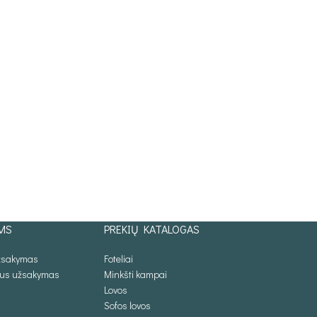
MS
PREKIŲ KATALOGAS
užsakymas
Foteliai
lus užsakymas
Minkšti kampai
Lovos
Sofos lovos