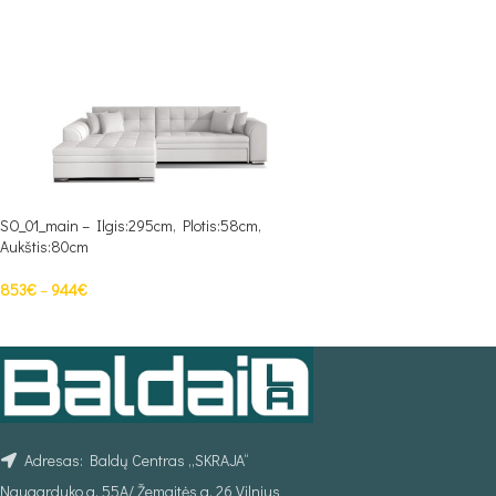
SO_01_main – Ilgis:295cm, Plotis:58cm,
Aukštis:80cm
853
€
–
944
€
PASIRINKTI SAVYBES
Adresas: Baldų Centras „SKRAJA“
Naugarduko g. 55A/ Žemaitės g. 26 Vilnius