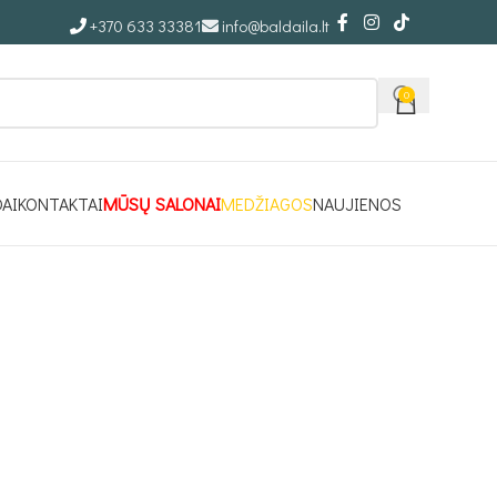
+370 633 33381
info@baldaila.lt
0
DAI
KONTAKTAI
MŪSŲ SALONAI
MEDŽIAGOS
NAUJIENOS