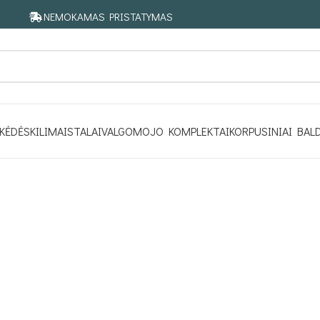
NEMOKAMAS PRISTATYMAS
KĖDĖS
KILIMAI
STALAI
VALGOMOJO KOMPLEKTAI
KORPUSINIAI BAL