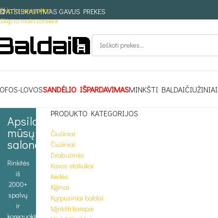
Skip to navigation
ATSISKAITYMAS GAVUS PREKES
Skip to main content
OFOS-LOVOS
SANDĖLIO IŠPARDAVIMAS
MINKŠTI BALDAI
ČIUŽINIAI
PRODUKTO KATEGORIJOS
Apsilankykite
mūsų
Čiužiniai
salone
Čiužiniai
Drabužinės
Rinkitės
Kavos staliukai
iš
Kėdės
2000+
Kilimai
spalvų
Korpusiniai baldai
ir
Minkšti kampai
koreguokite