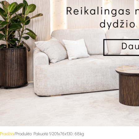
Pradžia
Produkto Pakuotė 1
201x76x130; 68kg